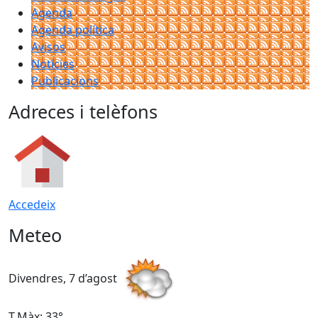
Agenda
Agenda política
Avisos
Notícies
Publicacions
Adreces i telèfons
Accedeix
Meteo
Divendres, 7 d’agost
D
T.Màx: 33°
T