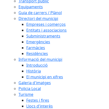
Transport públic
Equipaments
Guia de carrers / Plànol
Directori del municipi
Empreses i comerços
Entitats i associacions
Subministraments
Emergències
Farmàcies
Residències
Informació del municipi
Introducció
Història
El municipi en xifres
Galeria d'imatges
Policia Local
Turisme
Festes i fires
Llocs d'interès