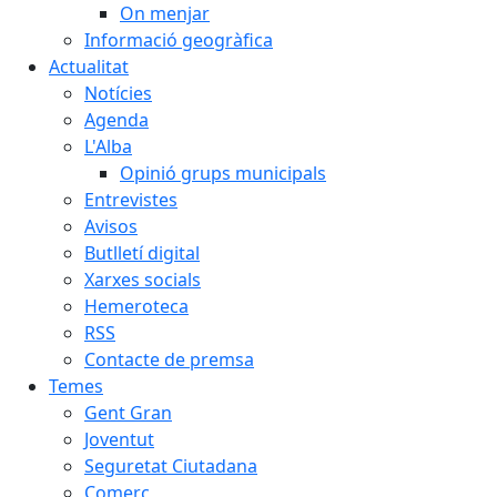
On menjar
Informació geogràfica
Actualitat
Notícies
Agenda
L'Alba
Opinió grups municipals
Entrevistes
Avisos
Butlletí digital
Xarxes socials
Hemeroteca
RSS
Contacte de premsa
Temes
Gent Gran
Joventut
Seguretat Ciutadana
Comerç