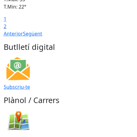
T.Min: 22°
T
1
2
Anterior
Següent
Butlletí digital
Subscriu-te
Plànol / Carrers