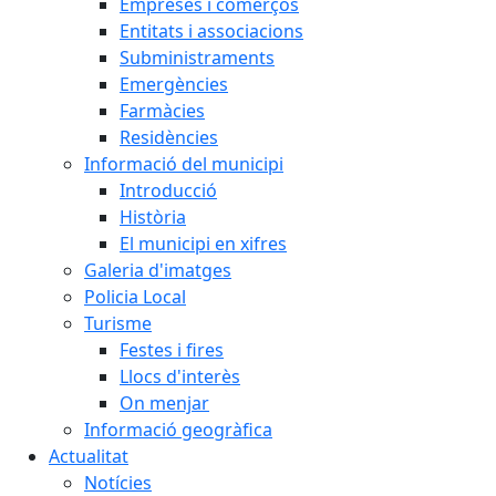
Empreses i comerços
Entitats i associacions
Subministraments
Emergències
Farmàcies
Residències
Informació del municipi
Introducció
Història
El municipi en xifres
Galeria d'imatges
Policia Local
Turisme
Festes i fires
Llocs d'interès
On menjar
Informació geogràfica
Actualitat
Notícies