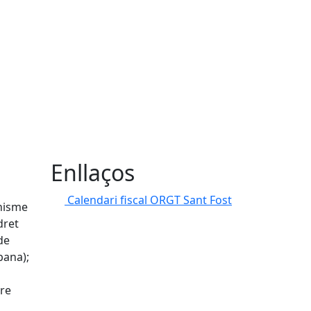
Enllaços
Calendari fiscal ORGT Sant Fost
anisme
dret
de
bana);
bre