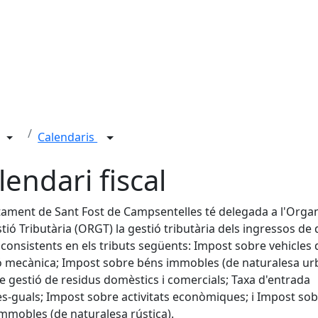
Calendaris
lendari fiscal
tament de Sant Fost de Campsentelles té delegada a l'Org
tió Tributària (ORGT) la gestió tributària dels ingressos de 
 consistents en els tributs següents: Impost sobre vehicles 
ó mecànica; Impost sobre béns immobles (de naturalesa ur
e gestió de residus domèstics i comercials; Taxa d'entrada
es-guals; Impost sobre activitats econòmiques; i Impost so
mmobles (de naturalesa rústica).