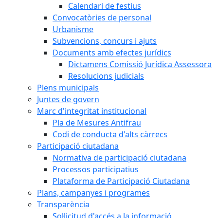
Calendari de festius
Convocatòries de personal
Urbanisme
Subvencions, concurs i ajuts
Documents amb efectes jurídics
Dictamens Comissió Jurídica Assessora
Resolucions judicials
Plens municipals
Juntes de govern
Marc d'integritat institucional
Pla de Mesures Antifrau
Codi de conducta d'alts càrrecs
Participació ciutadana
Normativa de participació ciutadana
Processos participatius
Plataforma de Participació Ciutadana
Plans, campanyes i programes
Transparència
Sol·licitud d'accés a la informació