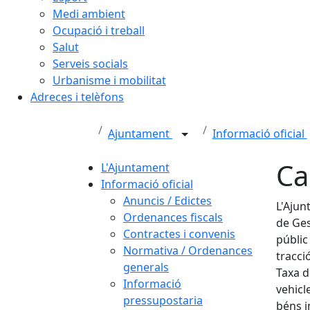
Medi ambient
Ocupació i treball
Salut
Serveis socials
Urbanisme i mobilitat
Adreces i telèfons
Ajuntament
Informació oficial
Ca
L'Ajuntament
Informació oficial
Anuncis / Edictes
L'Ajun
Ordenances fiscals
de Ges
Contractes i convenis
públic
Normativa / Ordenances
tracci
generals
Taxa d
Informació
vehicl
pressupostaria
béns i