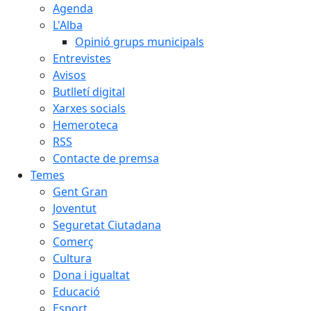
Agenda
L'Alba
Opinió grups municipals
Entrevistes
Avisos
Butlletí digital
Xarxes socials
Hemeroteca
RSS
Contacte de premsa
Temes
Gent Gran
Joventut
Seguretat Ciutadana
Comerç
Cultura
Dona i igualtat
Educació
Esport