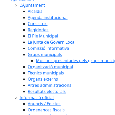
L'Ajuntament
Alcaldia
Agenda institucional
Consistori
Regidories
El Ple Municipal
La Junta de Govern Local
Comissió informativa
Grups municipals
Mocions presentades pels grups munici
Organització municipal
Tècnics municipals
Òrgans externs
Altres administracions
Resultats electorals
Informació oficial
Anuncis / Edictes
Ordenances fiscals