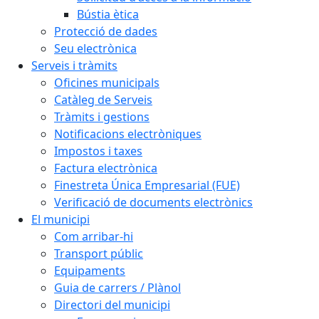
Bústia ètica
Protecció de dades
Seu electrònica
Serveis i tràmits
Oficines municipals
Catàleg de Serveis
Tràmits i gestions
Notificacions electròniques
Impostos i taxes
Factura electrònica
Finestreta Única Empresarial (FUE)
Verificació de documents electrònics
El municipi
Com arribar-hi
Transport públic
Equipaments
Guia de carrers / Plànol
Directori del municipi