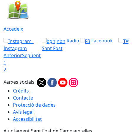
Accedeix
Radio
Facebook
Instagram
Sant Fost
Anterior
Següent
1
2
Xarxes socials:
Crèdits
Contacte
Protecció de dades
Avís legal
Accessibilitat
Ajuntament Sant Fost de Campsentelles