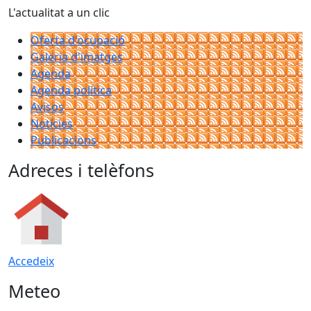
L'actualitat a un clic
Oferta d'ocupació
Galeria d'imatges
Agenda
Agenda política
Avisos
Notícies
Publicacions
Adreces i telèfons
Accedeix
Meteo