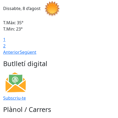
Dissabte, 8 d’agost
D
T.Màx: 35°
T
T.Min: 23°
T
1
2
Anterior
Següent
Butlletí digital
Subscriu-te
Plànol / Carrers