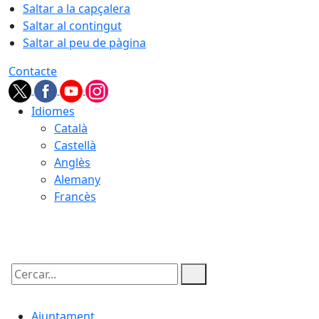
Saltar a la capçalera
Saltar al contingut
Saltar al peu de pàgina
Contacte
Idiomes
Català
Castellà
Anglès
Alemany
Francès
08.08.2026 | 05:33
Cercar:
Ajuntament