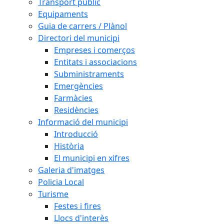
Transport públic
Equipaments
Guia de carrers / Plànol
Directori del municipi
Empreses i comerços
Entitats i associacions
Subministraments
Emergències
Farmàcies
Residències
Informació del municipi
Introducció
Història
El municipi en xifres
Galeria d'imatges
Policia Local
Turisme
Festes i fires
Llocs d'interès