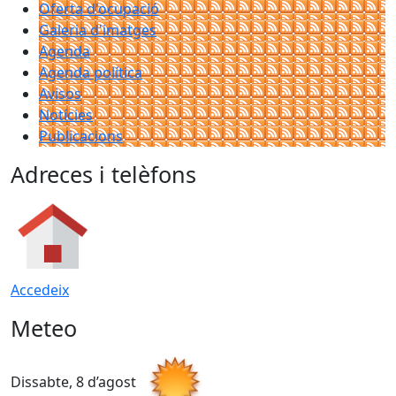
Oferta d'ocupació
Galeria d'imatges
Agenda
Agenda política
Avisos
Notícies
Publicacions
Adreces i telèfons
Accedeix
Meteo
Dissabte, 8 d’agost
D