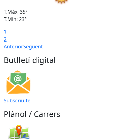
T.Màx: 35°
T
T.Min: 23°
T
1
2
Anterior
Següent
Butlletí digital
Subscriu-te
Plànol / Carrers