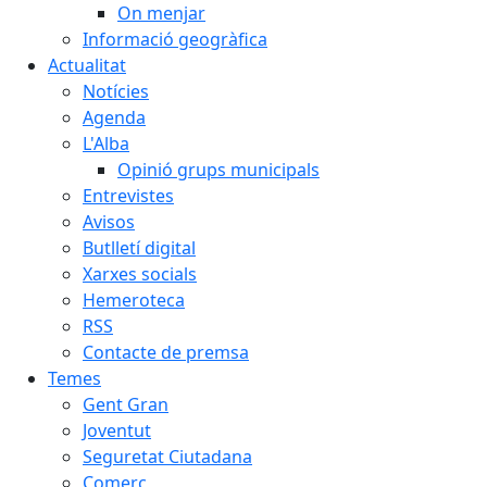
On menjar
Informació geogràfica
Actualitat
Notícies
Agenda
L'Alba
Opinió grups municipals
Entrevistes
Avisos
Butlletí digital
Xarxes socials
Hemeroteca
RSS
Contacte de premsa
Temes
Gent Gran
Joventut
Seguretat Ciutadana
Comerç