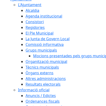
L'Ajuntament
Alcaldia
Agenda institucional
Consistori
Regidories
El Ple Municipal
La Junta de Govern Local
Comissió informativa
Grups municipals
Mocions presentades pels grups munici
Organització municipal
Tècnics municipals
Òrgans externs
Altres administracions
Resultats electorals
Informació oficial
Anuncis / Edictes
Ordenances fiscals