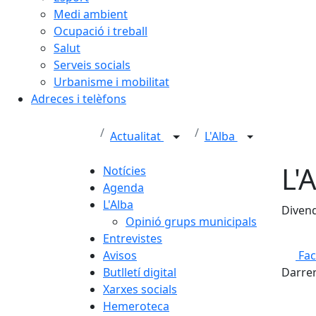
Medi ambient
Ocupació i treball
Salut
Serveis socials
Urbanisme i mobilitat
Adreces i telèfons
Actualitat
L'Alba
L'
Notícies
Agenda
L'Alba
Divend
Opinió grups municipals
Entrevistes
Avisos
Fa
Butlletí digital
Darrer
Xarxes socials
Hemeroteca