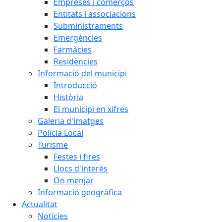
Empreses i comerços
Entitats i associacions
Subministraments
Emergències
Farmàcies
Residències
Informació del municipi
Introducció
Història
El municipi en xifres
Galeria d'imatges
Policia Local
Turisme
Festes i fires
Llocs d'interès
On menjar
Informació geogràfica
Actualitat
Notícies