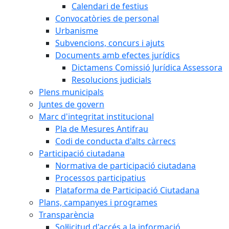
Calendari de festius
Convocatòries de personal
Urbanisme
Subvencions, concurs i ajuts
Documents amb efectes jurídics
Dictamens Comissió Jurídica Assessora
Resolucions judicials
Plens municipals
Juntes de govern
Marc d'integritat institucional
Pla de Mesures Antifrau
Codi de conducta d'alts càrrecs
Participació ciutadana
Normativa de participació ciutadana
Processos participatius
Plataforma de Participació Ciutadana
Plans, campanyes i programes
Transparència
Sol·licitud d'accés a la informació