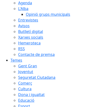
Agenda
L'Alba
Opinió grups municipals
Entrevistes
Avisos
Butlletí digital
Xarxes socials
Hemeroteca
RSS
Contacte de premsa
Temes
Gent Gran
Joventut
Seguretat Ciutadana
Comerç
Cultura
Dona i igualtat
Educació
Esport