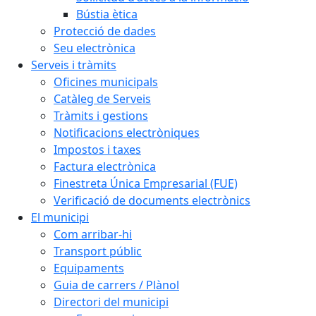
Bústia ètica
Protecció de dades
Seu electrònica
Serveis i tràmits
Oficines municipals
Catàleg de Serveis
Tràmits i gestions
Notificacions electròniques
Impostos i taxes
Factura electrònica
Finestreta Única Empresarial (FUE)
Verificació de documents electrònics
El municipi
Com arribar-hi
Transport públic
Equipaments
Guia de carrers / Plànol
Directori del municipi