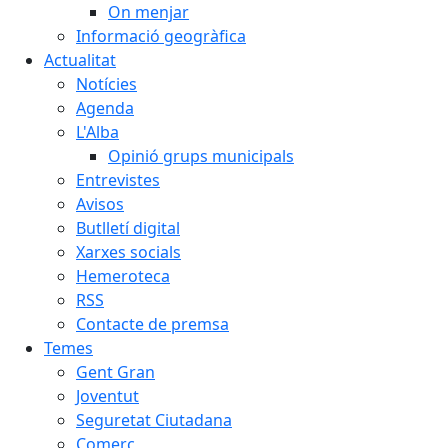
On menjar
Informació geogràfica
Actualitat
Notícies
Agenda
L'Alba
Opinió grups municipals
Entrevistes
Avisos
Butlletí digital
Xarxes socials
Hemeroteca
RSS
Contacte de premsa
Temes
Gent Gran
Joventut
Seguretat Ciutadana
Comerç