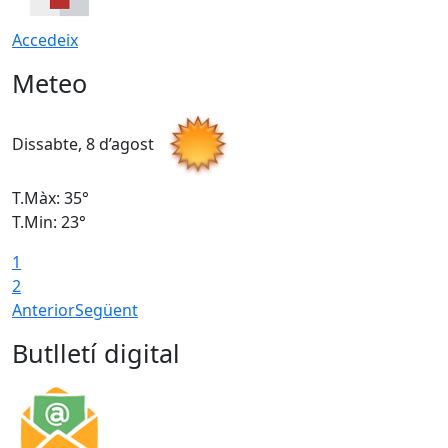
Accedeix
Meteo
Dissabte, 8 d’agost
D
T.Màx: 35°
T
T.Min: 23°
T
1
2
Anterior
Següent
Butlletí digital