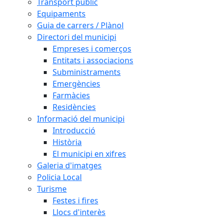
Transport públic
Equipaments
Guia de carrers / Plànol
Directori del municipi
Empreses i comerços
Entitats i associacions
Subministraments
Emergències
Farmàcies
Residències
Informació del municipi
Introducció
Història
El municipi en xifres
Galeria d'imatges
Policia Local
Turisme
Festes i fires
Llocs d'interès