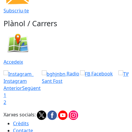
Subscriu-te
Plànol / Carrers
Accedeix
Radio
Facebook
Instagram
Sant Fost
Anterior
Següent
1
2
Xarxes socials:
Crèdits
Contacte