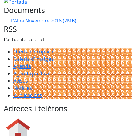
Portada
Documents
L'Alba Novembre 2018
(2MB)
RSS
L'actualitat a un clic
Oferta d'ocupació
Galeria d'imatges
Agenda
Agenda política
Avisos
Notícies
Publicacions
Adreces i telèfons