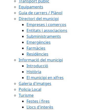
Transport públic
Equipaments
Guia de carrers / Plànol
Directori del municipi
Empreses i comerços
Entitats i associacions
Subministraments
Emergències
Farmàcies
Residències
Informació del municipi
Introducció
Història
El municipi en xifres
Galeria d'imatges
Policia Local
Turisme
Festes i fires
Llocs d'interès