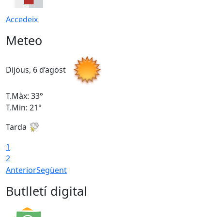
Accedeix
Meteo
Dijous, 6 d’agost
D
T.Màx: 33°
T
T.Min: 21°
T
Tarda
T
1
2
Anterior
Següent
Butlletí digital