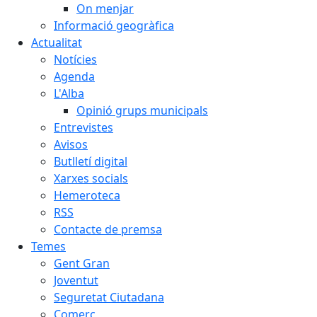
On menjar
Informació geogràfica
Actualitat
Notícies
Agenda
L'Alba
Opinió grups municipals
Entrevistes
Avisos
Butlletí digital
Xarxes socials
Hemeroteca
RSS
Contacte de premsa
Temes
Gent Gran
Joventut
Seguretat Ciutadana
Comerç