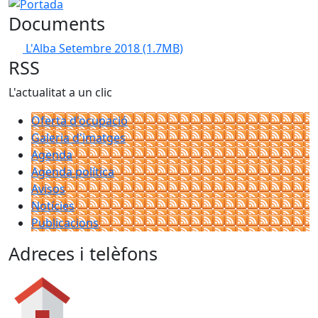
Portada
Documents
L'Alba Setembre 2018
(1.7MB)
RSS
L'actualitat a un clic
Oferta d'ocupació
Galeria d'imatges
Agenda
Agenda política
Avisos
Notícies
Publicacions
Adreces i telèfons