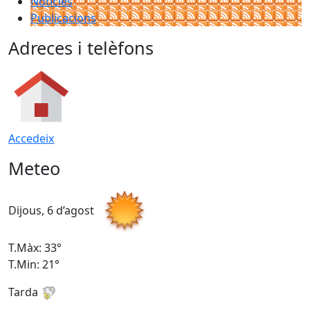
Notícies
Publicacions
Adreces i telèfons
Accedeix
Meteo
Dijous, 6 d’agost
D
T.Màx: 33°
T
T.Min: 21°
T
Tarda
T