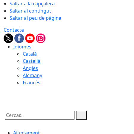
Saltar a la capçalera
Saltar al contingut
Saltar al peu de pàgina
Contacte
Idiomes
Català
Castellà
Anglès
Alemany
Francès
06.08.2026 | 05:27
Cercar:
Ajuntament