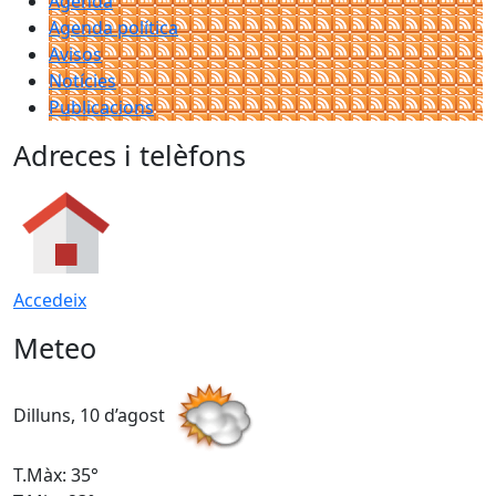
Agenda
Agenda política
Avisos
Notícies
Publicacions
Adreces i telèfons
Accedeix
Meteo
Dilluns, 10 d’agost
D
T.Màx: 35°
T