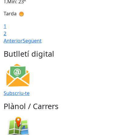
T.Min: 23°
T
Tarda
T
1
2
Anterior
Següent
Butlletí digital
Subscriu-te
Plànol / Carrers