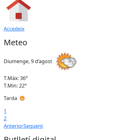
Accedeix
Meteo
Diumenge, 9 d’agost
D
T.Màx: 36°
T
T.Min: 22°
T
Tarda
T
1
2
Anterior
Següent
Butlletí digital