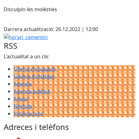
Disculpin les molèsties
Facebook
X
Darrera actualització: 26.12.2022 | 12:00
horari_cementiri
RSS
L'actualitat a un clic
Oferta d'ocupació
Galeria d'imatges
Agenda
Agenda política
Avisos
Notícies
Publicacions
Adreces i telèfons