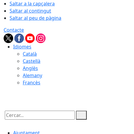
Saltar a la capçalera
Saltar al contingut
Saltar al peu de pàgina
Contacte
Idiomes
Català
Castellà
Anglès
Alemany
Francès
09.08.2026 | 06:40
Cercar:
Ajuntament