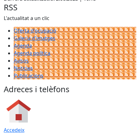
RSS
L'actualitat a un clic
Oferta d'ocupació
Galeria d'imatges
Agenda
Agenda política
Avisos
Notícies
Publicacions
Adreces i telèfons
Accedeix