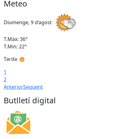
Meteo
Diumenge, 9 d’agost
D
T.Màx: 36°
T
T.Min: 22°
T
Tarda
T
1
2
Anterior
Següent
Butlletí digital