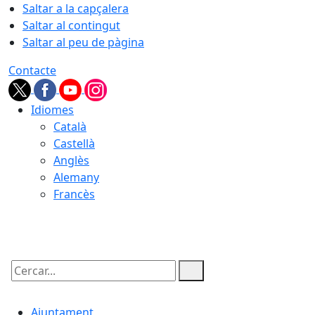
Saltar a la capçalera
Saltar al contingut
Saltar al peu de pàgina
Contacte
Idiomes
Català
Castellà
Anglès
Alemany
Francès
09.08.2026 | 05:16
Cercar:
Ajuntament