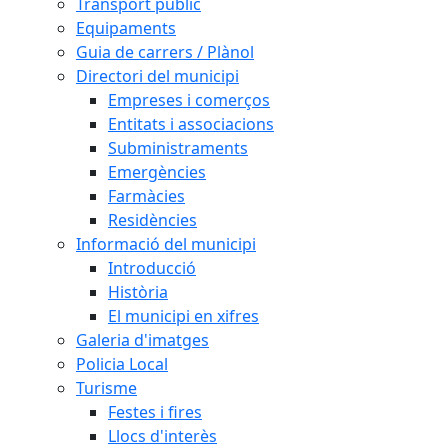
Transport públic
Equipaments
Guia de carrers / Plànol
Directori del municipi
Empreses i comerços
Entitats i associacions
Subministraments
Emergències
Farmàcies
Residències
Informació del municipi
Introducció
Història
El municipi en xifres
Galeria d'imatges
Policia Local
Turisme
Festes i fires
Llocs d'interès