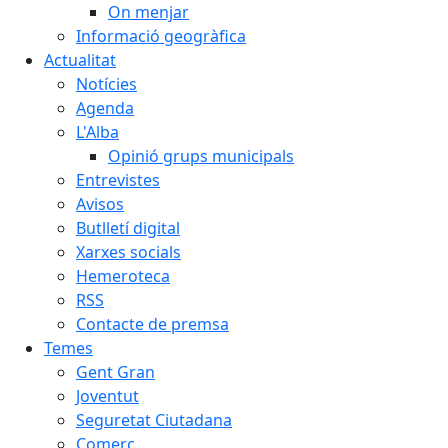
On menjar
Informació geogràfica
Actualitat
Notícies
Agenda
L'Alba
Opinió grups municipals
Entrevistes
Avisos
Butlletí digital
Xarxes socials
Hemeroteca
RSS
Contacte de premsa
Temes
Gent Gran
Joventut
Seguretat Ciutadana
Comerç