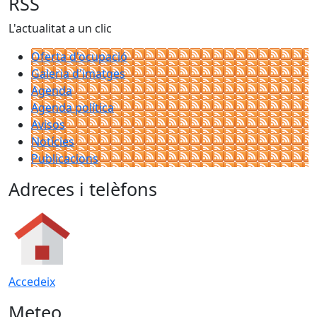
RSS
L'actualitat a un clic
Oferta d'ocupació
Galeria d'imatges
Agenda
Agenda política
Avisos
Notícies
Publicacions
Adreces i telèfons
Accedeix
Meteo