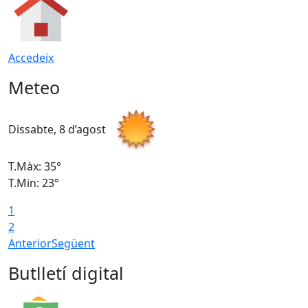
Accedeix
Meteo
Dissabte, 8 d’agost
D
T.Màx: 35°
T
T.Min: 23°
T
1
2
Anterior
Següent
Butlletí digital