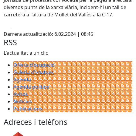
Jornada de protestes convocada per la pagesia afectarà
diversos punts de la xarxa viària, incloent-hi un tall de
carretera a l'altura de Mollet del Vallès a la C-17.
Facebook
X
Darrera actualització: 6.02.2024 | 08:45
RSS
L'actualitat a un clic
Oferta d'ocupació
Galeria d'imatges
Agenda
Agenda política
Avisos
Notícies
Publicacions
Adreces i telèfons