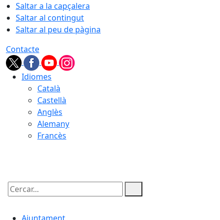
Saltar a la capçalera
Saltar al contingut
Saltar al peu de pàgina
Contacte
Idiomes
Català
Castellà
Anglès
Alemany
Francès
08.08.2026 | 07:14
Cercar:
Ajuntament