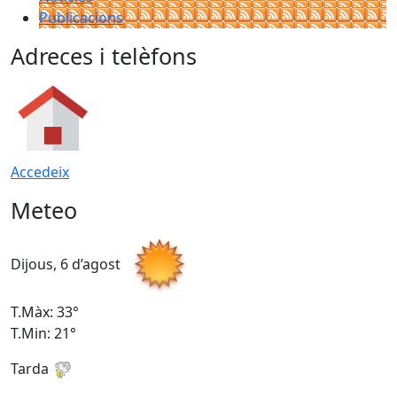
Publicacions
Adreces i telèfons
Accedeix
Meteo
Dijous, 6 d’agost
D
T.Màx: 33°
T
T.Min: 21°
T
Tarda
T