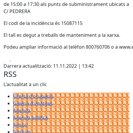
de 15:00 a 17:30 als punts de subministrament ubicats a
C/ PEDRERA
El codi de la incidència és 15087115
El tall es degut a treballs de manteniment a la xarxa.
Podeu ampliar informació al telèfon 800760706 o a www.
Facebook
X
Darrera actualització: 11.11.2022 | 13:42
RSS
L'actualitat a un clic
Oferta d'ocupació
Galeria d'imatges
Agenda
Agenda política
Avisos
Notícies