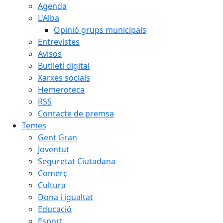
Agenda
L'Alba
Opinió grups municipals
Entrevistes
Avisos
Butlletí digital
Xarxes socials
Hemeroteca
RSS
Contacte de premsa
Temes
Gent Gran
Joventut
Seguretat Ciutadana
Comerç
Cultura
Dona i igualtat
Educació
Esport