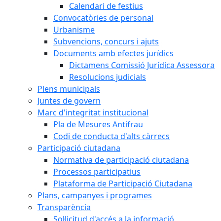
Calendari de festius
Convocatòries de personal
Urbanisme
Subvencions, concurs i ajuts
Documents amb efectes jurídics
Dictamens Comissió Jurídica Assessora
Resolucions judicials
Plens municipals
Juntes de govern
Marc d'integritat institucional
Pla de Mesures Antifrau
Codi de conducta d'alts càrrecs
Participació ciutadana
Normativa de participació ciutadana
Processos participatius
Plataforma de Participació Ciutadana
Plans, campanyes i programes
Transparència
Sol·licitud d'accés a la informació