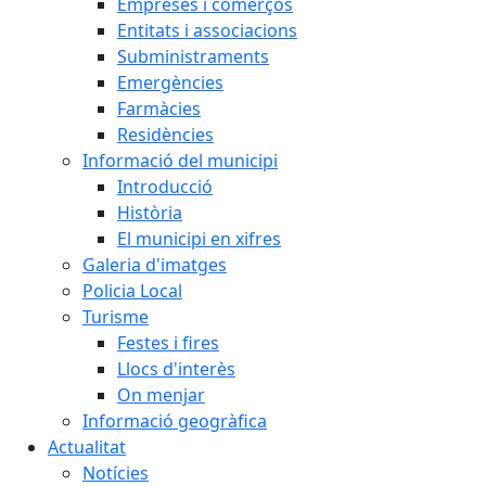
Empreses i comerços
Entitats i associacions
Subministraments
Emergències
Farmàcies
Residències
Informació del municipi
Introducció
Història
El municipi en xifres
Galeria d'imatges
Policia Local
Turisme
Festes i fires
Llocs d'interès
On menjar
Informació geogràfica
Actualitat
Notícies