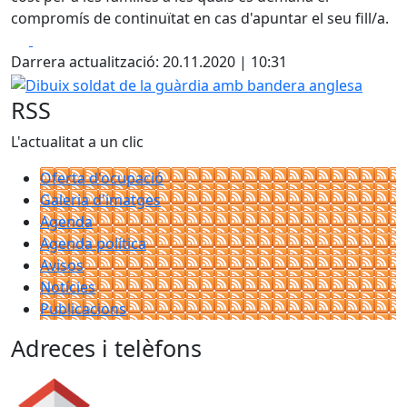
compromís de continuïtat en cas d'apuntar el seu fill/a.
Facebook
X
Darrera actualització: 20.11.2020 | 10:31
Dibuix soldat de la guàrdia amb bandera anglesa
RSS
L'actualitat a un clic
Oferta d'ocupació
Galeria d'imatges
Agenda
Agenda política
Avisos
Notícies
Publicacions
Adreces i telèfons