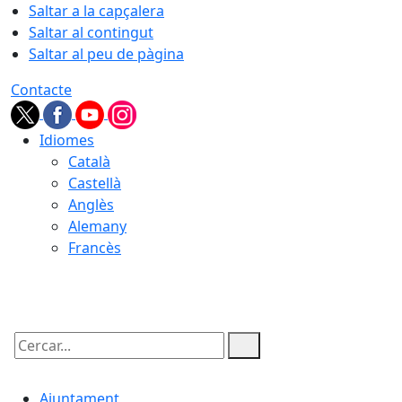
Saltar a la capçalera
Saltar al contingut
Saltar al peu de pàgina
Contacte
Idiomes
Català
Castellà
Anglès
Alemany
Francès
07.08.2026 | 05:56
Cercar:
Ajuntament