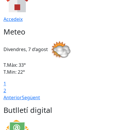
Accedeix
Meteo
Divendres, 7 d’agost
D
T.Màx: 33°
T
T.Min: 22°
T
1
2
Anterior
Següent
Butlletí digital