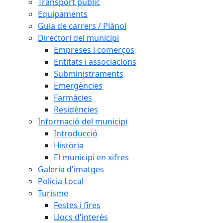
Transport públic
Equipaments
Guia de carrers / Plànol
Directori del municipi
Empreses i comerços
Entitats i associacions
Subministraments
Emergències
Farmàcies
Residències
Informació del municipi
Introducció
Història
El municipi en xifres
Galeria d'imatges
Policia Local
Turisme
Festes i fires
Llocs d'interès