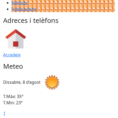
Notícies
Publicacions
Adreces i telèfons
Accedeix
Meteo
Dissabte, 8 d’agost
D
T.Màx: 35°
T
T.Min: 23°
T
1