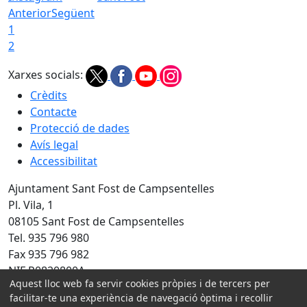
Anterior
Següent
1
2
Xarxes socials:
Crèdits
Contacte
Protecció de dades
Avís legal
Accessibilitat
Ajuntament Sant Fost de Campsentelles
Pl. Vila, 1
08105 Sant Fost de Campsentelles
Tel. 935 796 980
Fax 935 796 982
NIF P0820800A
Aquest lloc web fa servir cookies pròpies i de tercers per
Amb la col·laboració de:
facilitar-te una experiència de navegació òptima i recollir