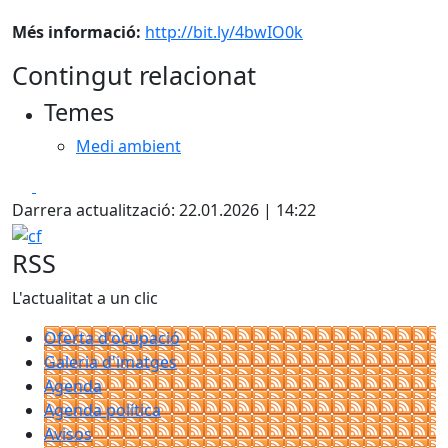
Més informació:
http://bit.ly/4bwIO0k
Contingut relacionat
Temes
Medi ambient
Facebook
X
Darrera actualització: 22.01.2026 | 14:22
cf
RSS
L'actualitat a un clic
Oferta d'ocupació
Galeria d'imatges
Agenda
Agenda política
Avisos