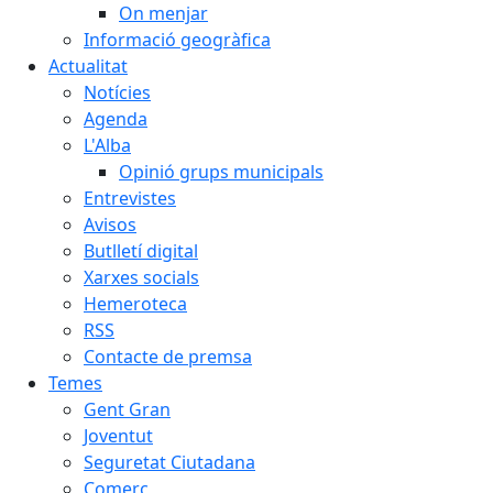
On menjar
Informació geogràfica
Actualitat
Notícies
Agenda
L'Alba
Opinió grups municipals
Entrevistes
Avisos
Butlletí digital
Xarxes socials
Hemeroteca
RSS
Contacte de premsa
Temes
Gent Gran
Joventut
Seguretat Ciutadana
Comerç