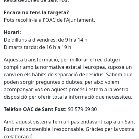
Resta de zones de Sant Fost
Encara no tens la targeta?
Pots recollir-la a l'OAC de l'Ajuntament.
Horari:
De dilluns a divendres: de 9 h a 14 h
Dimarts tarda: de 16 h a 19 h
Aquesta transformació, per millorar el reciclatge i
complir amb la normativa estatal i europea, suposa un
canvi en els hàbits de separació de residus. Sabem que
poden sorgir preguntes o dubtes, per això volem
acompanyar-vos en aquest procés i estem a la vostra
disposició per oferir tota la informació que necessiteu.
Telèfon OAC de Sant Fost:
93 579 69 80
Amb aquest sistema fem un pas endavant cap a un Sant
Fost més sostenible i responsable. Gràcies per la vostra
col·laboració.