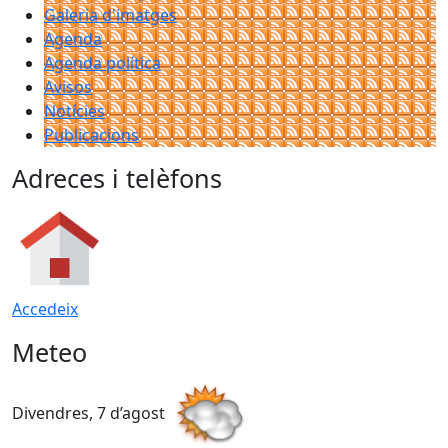
Galeria d'imatges
Agenda
Agenda política
Avisos
Notícies
Publicacions
Adreces i telèfons
Accedeix
Meteo
Divendres, 7 d’agost
D