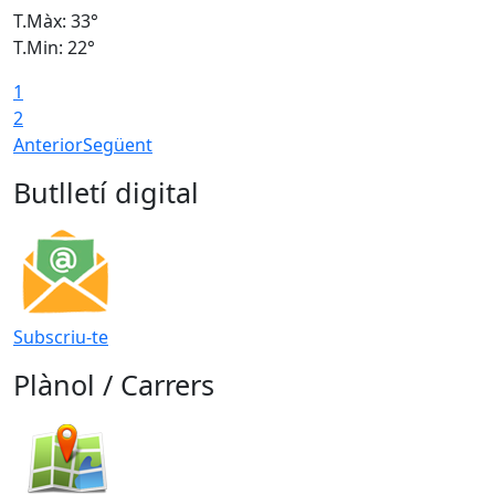
T.Màx: 33°
T
T.Min: 22°
T
1
2
Anterior
Següent
Butlletí digital
Subscriu-te
Plànol / Carrers