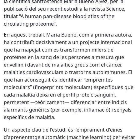
la científica santfostenca María Bueno Álvez, per la
publicació del seu recent estudi a la revista Science,
titulat “A human pan-disease blood atlas of the
circulating proteome”.
En aquest treball, Maria Bueno, com a primera autora,
ha contribuït decisivament a un projecte internacional
que ha mapejat com es transformen milers de
proteïnes en la sang de les persones a mesura que
envellim i davant de malalties greus com el càncer,
malalties cardiovasculars o trastorns autoimmunes. El
que han aconseguit és identificar “empremtes
moleculars” (fingerprints moleculars) específiques que
cada malaltia deixa en el perfil proteic sanguini,
permetent —teòricament— diferenciar entre indicis
alarmants genèrics (per exemple, inflamació) i senyals
específics de malaltia.
Un aspecte clau de l'estudi és l'emprament d'eines
d'aprenentatge automàtic (machine learning) per evitar