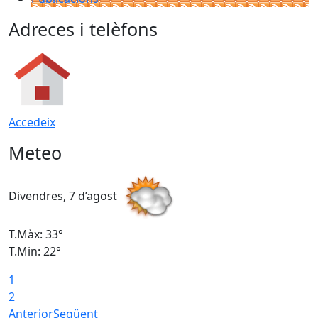
Adreces i telèfons
Accedeix
Meteo
Divendres, 7 d’agost
D
T.Màx: 33°
T
T.Min: 22°
T
1
2
Anterior
Següent