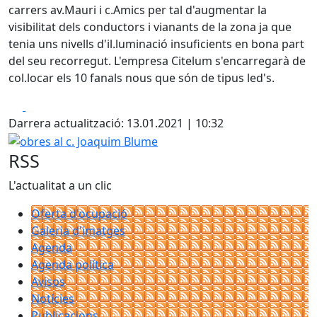
carrers av.Mauri i c.Amics per tal d'augmentar la
visibilitat dels conductors i vianants de la zona ja que
tenia uns nivells d'il.luminació insuficients en bona part
del seu recorregut. L'empresa Citelum s'encarregarà de
col.locar els 10 fanals nous que són de tipus led's.
Facebook
X
Darrera actualització: 13.01.2021 | 10:32
obres al c. Joaquim Blume
RSS
L'actualitat a un clic
Oferta d'ocupació
Galeria d'imatges
Agenda
Agenda política
Avisos
Notícies
Publicacions