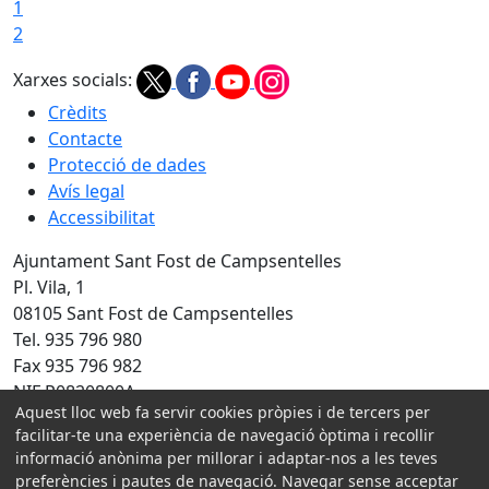
1
2
Xarxes socials:
Crèdits
Contacte
Protecció de dades
Avís legal
Accessibilitat
Ajuntament Sant Fost de Campsentelles
Pl. Vila, 1
08105 Sant Fost de Campsentelles
Tel. 935 796 980
Fax 935 796 982
NIF P0820800A
Aquest lloc web fa servir cookies pròpies i de tercers per
Amb la col·laboració de:
facilitar-te una experiència de navegació òptima i recollir
informació anònima per millorar i adaptar-nos a les teves
preferències i pautes de navegació. Navegar sense acceptar