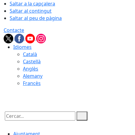
Saltar a la capçalera
Saltar al contingut
Saltar al peu de pàgina
Contacte
Idiomes
Català
Castellà
Anglès
Alemany
Francès
06.08.2026 | 21:43
Cercar:
Ajuntament