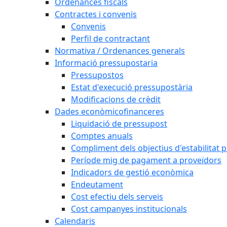
Ordenances fiscals
Contractes i convenis
Convenis
Perfil de contractant
Normativa / Ordenances generals
Informació pressupostaria
Pressupostos
Estat d'execució pressupostària
Modificacions de crèdit
Dades econòmicofinanceres
Liquidació de pressupost
Comptes anuals
Compliment dels objectius d'estabilitat 
Període mig de pagament a proveïdors
Indicadors de gestió econòmica
Endeutament
Cost efectiu dels serveis
Cost campanyes institucionals
Calendaris