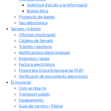
Sol·licitud d'accés a la informació
Bústia ètica
Protecció de dades
Seu electrònica
Serveis i tràmits
Oficines municipals
Catàleg de Serveis
Tràmits i gestions
Notificacions electròniques
Impostos i taxes
Factura electrònica
Finestreta Única Empresarial (FUE)
Verificació de documents electrònics
El municipi
Com arribar-hi
Transport públic
Equipaments
Guia de carrers / Plànol