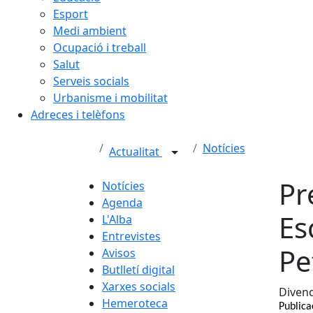
Esport
Medi ambient
Ocupació i treball
Salut
Serveis socials
Urbanisme i mobilitat
Adreces i telèfons
Notícies
Actualitat
Pr
Notícies
Agenda
Es
L'Alba
Entrevistes
Pe
Avisos
Butlletí digital
Xarxes socials
Divend
Hemeroteca
Publica