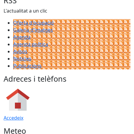
RSS
L'actualitat a un clic
Oferta d'ocupació
Galeria d'imatges
Agenda
Agenda política
Avisos
Notícies
Publicacions
Adreces i telèfons
Accedeix
Meteo