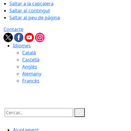
Saltar a la capçalera
Saltar al contingut
Saltar al peu de pàgina
Contacte
Idiomes
Català
Castellà
Anglès
Alemany
Francès
08.08.2026 | 03:04
Cercar:
Ajuntament