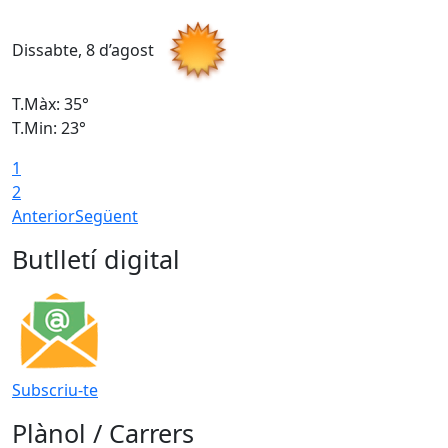
Dissabte, 8 d’agost
D
T.Màx: 35°
T
T.Min: 23°
T
1
2
Anterior
Següent
Butlletí digital
Subscriu-te
Plànol / Carrers