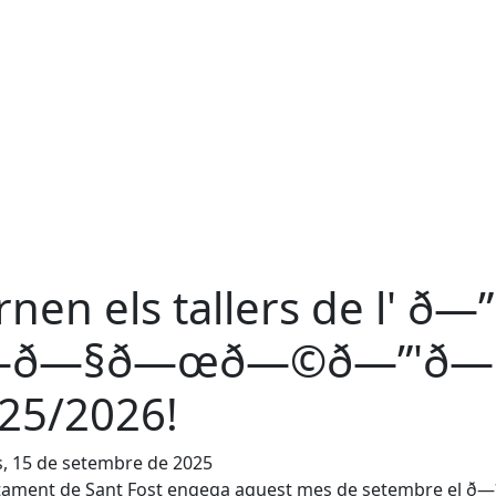
rnen els tallers de l' ð—”
ð—§ð—œð—©ð—”'ð—
25/2026!
s, 15 de setembre de 2025
tament de Sant Fost engega aquest mes de setembre el ð