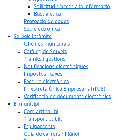
Sol·licitud d'accés a la informació
Bústia ètica
Protecció de dades
Seu electrònica
Serveis i tràmits
Oficines municipals
Catàleg de Serveis
Tràmits i gestions
Notificacions electròniques
Impostos i taxes
Factura electrònica
Finestreta Única Empresarial (FUE)
Verificació de documents electrònics
El municipi
Com arribar-hi
Transport públic
Equipaments
Guia de carrers / Plànol