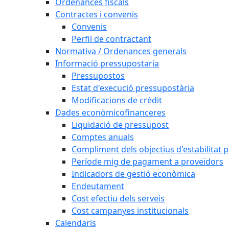
Ordenances fiscals
Contractes i convenis
Convenis
Perfil de contractant
Normativa / Ordenances generals
Informació pressupostaria
Pressupostos
Estat d'execució pressupostària
Modificacions de crèdit
Dades econòmicofinanceres
Liquidació de pressupost
Comptes anuals
Compliment dels objectius d'estabilitat 
Període mig de pagament a proveïdors
Indicadors de gestió econòmica
Endeutament
Cost efectiu dels serveis
Cost campanyes institucionals
Calendaris