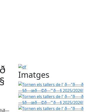
ð
df
Imatges
§
Tornen els tallers de l' ð—”ð—–ð—§ð—œð—©ð—
Tornen els tallers de l' ð—”ð—–ð—§ð—œð—©ð—
Tornen els tallers de l' ð—”ð—–ð—§ð—œð—©ð—
—½ð—