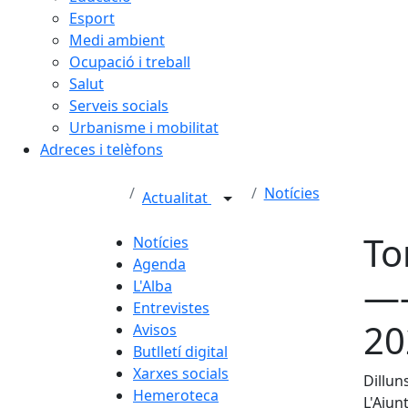
Esport
Medi ambient
Ocupació i treball
Salut
Serveis socials
Urbanisme i mobilitat
Adreces i telèfons
Notícies
Actualitat
To
Notícies
Agenda
—–
L'Alba
Entrevistes
20
Avisos
Butlletí digital
Xarxes socials
Dillun
Hemeroteca
L'Ajun