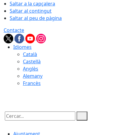
Saltar a la capçalera
Saltar al contingut
Saltar al peu de pàgina
Contacte
Idiomes
Català
Castellà
Anglès
Alemany
Francès
07.08.2026 | 11:01
Cercar:
Ajuntament