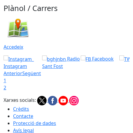
Plànol / Carrers
Accedeix
Radio
Facebook
Instagram
Sant Fost
Anterior
Següent
1
2
Xarxes socials:
Crèdits
Contacte
Protecció de dades
Avís legal