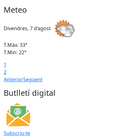
Meteo
Divendres, 7 d’agost
D
T.Màx: 33°
T
T.Min: 22°
T
1
2
Anterior
Següent
Butlletí digital
Subscriu-te