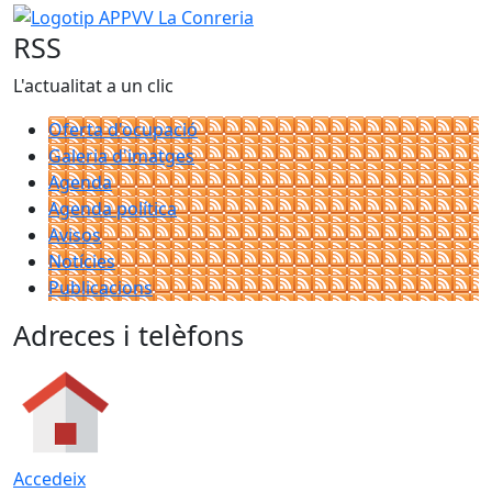
Logotip APPVV La Conreria
RSS
L'actualitat a un clic
Oferta d'ocupació
Galeria d'imatges
Agenda
Agenda política
Avisos
Notícies
Publicacions
Adreces i telèfons
Accedeix