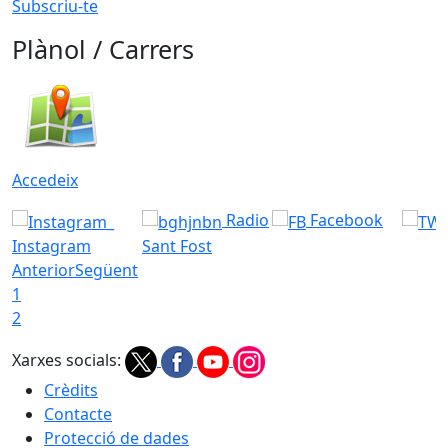
Subscriu-te
Plànol / Carrers
Accedeix
Radio
Facebook
Instagram
Sant Fost
Anterior
Següent
1
2
Xarxes socials:
Crèdits
Contacte
Protecció de dades