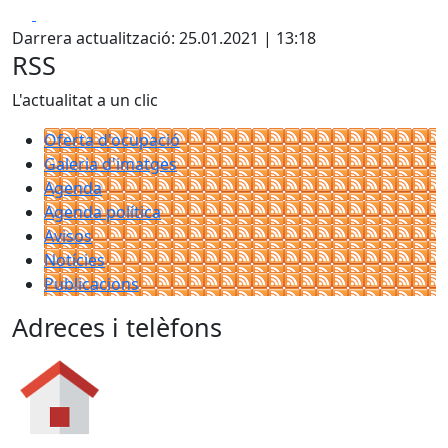
Facebook
X
+
Darrera actualització: 25.01.2021 | 13:18
−
RSS
L'actualitat a un clic
Oferta d'ocupació
Galeria d'imatges
Agenda
Agenda política
Avisos
Notícies
Publicacions
Adreces i telèfons