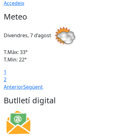
Accedeix
Meteo
Divendres, 7 d’agost
D
T.Màx: 33°
T
T.Min: 22°
T
1
2
Anterior
Següent
Butlletí digital