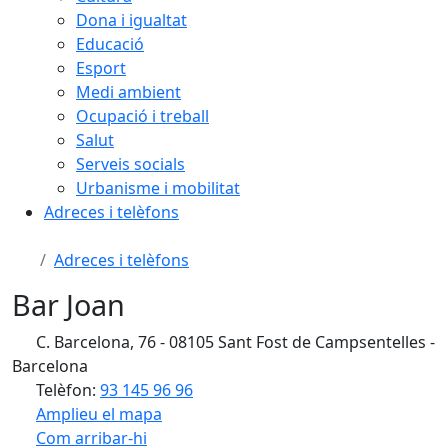
Dona i igualtat
Educació
Esport
Medi ambient
Ocupació i treball
Salut
Serveis socials
Urbanisme i mobilitat
Adreces i telèfons
Adreces i telèfons
Bar Joan
C. Barcelona, 76 - 08105 Sant Fost de Campsentelles -
Barcelona
Telèfon:
93 145 96 96
Amplieu el mapa
Com arribar-hi
Leaflet
| ©
OpenStreetMap
contributors