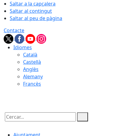
Saltar a la capçalera
Saltar al contingut
Saltar al peu de pàgina
Contacte
Idiomes
Català
Castellà
Anglès
Alemany
Francès
06.08.2026 | 14:37
Cercar:
Ajuntament