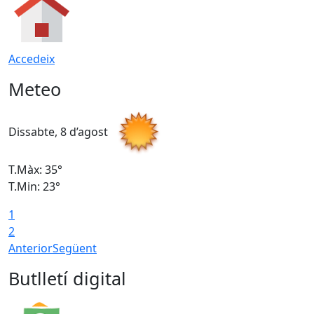
Accedeix
Meteo
Dissabte, 8 d’agost
D
T.Màx: 35°
T
T.Min: 23°
T
1
2
Anterior
Següent
Butlletí digital