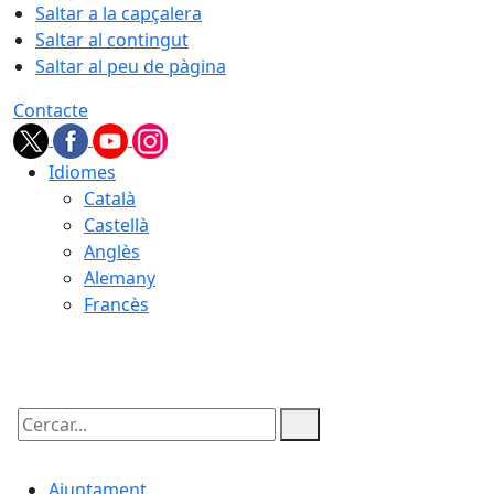
Saltar a la capçalera
Saltar al contingut
Saltar al peu de pàgina
Contacte
Idiomes
Català
Castellà
Anglès
Alemany
Francès
08.08.2026 | 08:38
Cercar:
Ajuntament