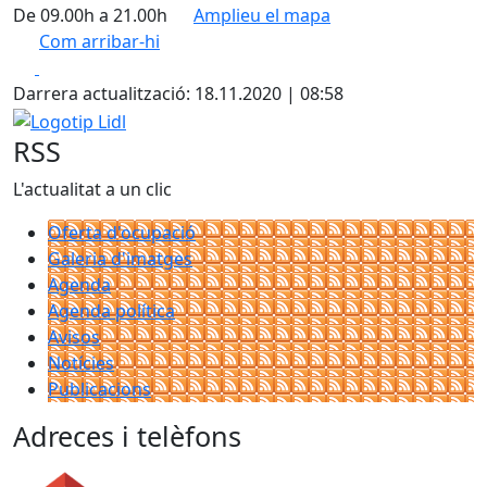
De 09.00h a 21.00h
Amplieu el mapa
Com arribar-hi
Leaflet
| ©
OpenStreetMap
contributors
Facebook
X
+
Darrera actualització: 18.11.2020 | 08:58
−
Logotip Lidl
RSS
L'actualitat a un clic
Oferta d'ocupació
Galeria d'imatges
Agenda
Agenda política
Avisos
Notícies
Publicacions
Adreces i telèfons