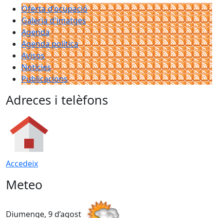
Oferta d'ocupació
Galeria d'imatges
Agenda
Agenda política
Avisos
Notícies
Publicacions
Adreces i telèfons
Accedeix
Meteo
Diumenge, 9 d’agost
D