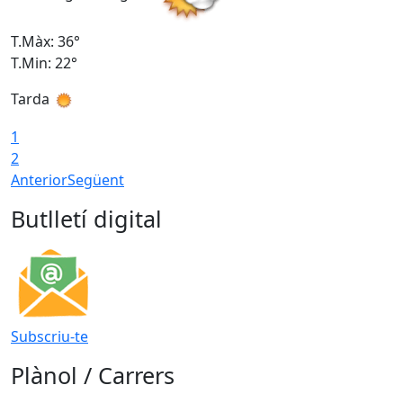
T.Màx: 36°
T
T.Min: 22°
T
Tarda
T
1
2
Anterior
Següent
Butlletí digital
Subscriu-te
Plànol / Carrers