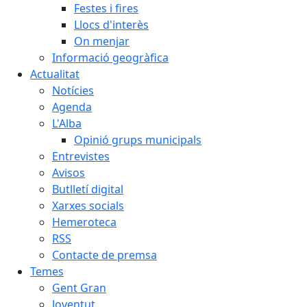
Festes i fires
Llocs d'interès
On menjar
Informació geogràfica
Actualitat
Notícies
Agenda
L'Alba
Opinió grups municipals
Entrevistes
Avisos
Butlletí digital
Xarxes socials
Hemeroteca
RSS
Contacte de premsa
Temes
Gent Gran
Joventut