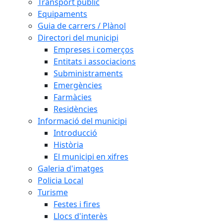
Transport públic
Equipaments
Guia de carrers / Plànol
Directori del municipi
Empreses i comerços
Entitats i associacions
Subministraments
Emergències
Farmàcies
Residències
Informació del municipi
Introducció
Història
El municipi en xifres
Galeria d'imatges
Policia Local
Turisme
Festes i fires
Llocs d'interès