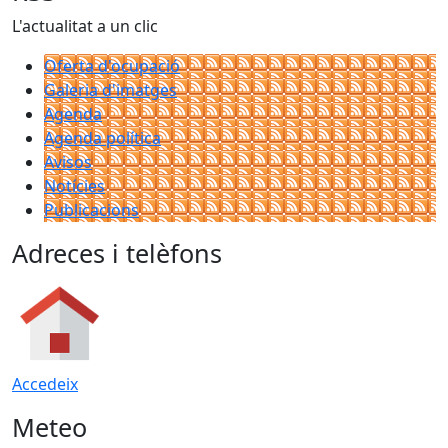
L'actualitat a un clic
Oferta d'ocupació
Galeria d'imatges
Agenda
Agenda política
Avisos
Notícies
Publicacions
Adreces i telèfons
Accedeix
Meteo