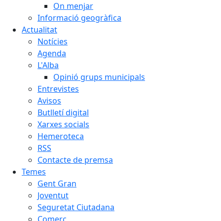
On menjar
Informació geogràfica
Actualitat
Notícies
Agenda
L'Alba
Opinió grups municipals
Entrevistes
Avisos
Butlletí digital
Xarxes socials
Hemeroteca
RSS
Contacte de premsa
Temes
Gent Gran
Joventut
Seguretat Ciutadana
Comerç