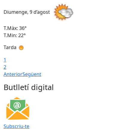
Diumenge, 9 d’agost
D
T.Màx: 36°
T
T.Min: 22°
T
Tarda
T
1
2
Anterior
Següent
Butlletí digital
Subscriu-te