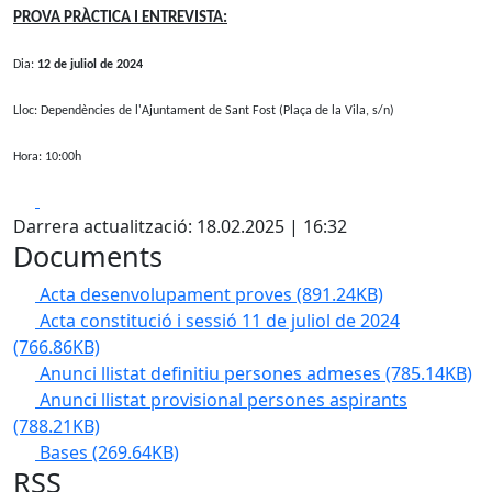
PROVA PRÀCTICA I ENTREVISTA:
Dia:
12 de juliol de 2024
Lloc:
Dependències de l'Ajuntament de Sant Fost (Plaça de la Vila, s/n)
Hora:
10:00h
Facebook
X
Darrera actualització: 18.02.2025 | 16:32
Documents
Acta desenvolupament proves
(891.24KB)
Acta constitució i sessió 11 de juliol de 2024
(766.86KB)
Anunci llistat definitiu persones admeses
(785.14KB)
Anunci llistat provisional persones aspirants
(788.21KB)
Bases
(269.64KB)
RSS