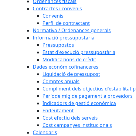
Ordenances fiscals
Contractes i convenis
Convenis
Perfil de contractant
Normativa / Ordenances generals
Informació pressupostaria
Pressupostos
Estat d'execució pressupostària
Modificacions de crèdit
Dades econòmicofinanceres
Liquidació de pressupost
Comptes anuals
Compliment dels objectius d'estabilitat 
Període mig de pagament a proveïdors
Indicadors de gestió econòmica
Endeutament
Cost efectiu dels serveis
Cost campanyes institucionals
Calendaris