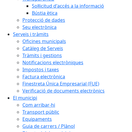
Sol·licitud d'accés a la informació
Bústia ètica
Protecció de dades
Seu electrònica
Serveis i tràmits
Oficines municipals
Catàleg de Serveis
Tràmits i gestions
Notificacions electròniques
Impostos i taxes
Factura electrònica
Finestreta Única Empresarial (FUE)
Verificació de documents electrònics
El municipi
Com arribar-hi
Transport públic
Equipaments
Guia de carrers / Plànol