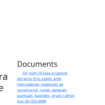
Documents
ra
OF núm.10 taxa ocupació
terrenys d'ús públic amb
e
mercaderies, materials de
construcció, runes, tanques,
puntuals, bastides, grues i altres
inst 26
(252.6KB)