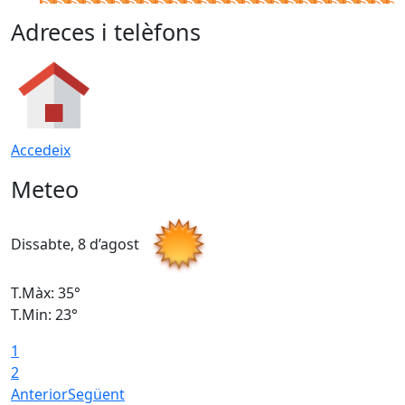
Adreces i telèfons
Accedeix
Meteo
Dissabte, 8 d’agost
D
T.Màx: 35°
T
T.Min: 23°
T
1
2
Anterior
Següent