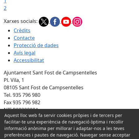
1
2
Xarxes socials:
Crèdits
Contacte
Protecció de dades
Avís legal
Accessibilitat
Ajuntament Sant Fost de Campsentelles
Pl. Vila, 1
08105 Sant Fost de Campsentelles
Tel. 935 796 980
Fax 935 796 982
NIF P0820800A
Aquest lloc web fa servir cookies pròpies i de tercers per
Amb la col·laboració de:
facilitar-te una experiència de navegació òptima i recollir
informació anònima per millorar i adaptar-nos a les teves
preferències i pautes de navegació. Navegar sense acceptar