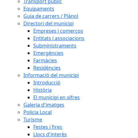
Transport públic
Equipaments
Guia de carrers / Plànol
Directori del municipi
Empreses i comerços
Entitats i associacions
Subministraments
Emergències
Farmàcies
Residències
Informació del municipi
Introducció
Història
El municipi en xifres
Galeria d'imatges
Policia Local
Turisme
Festes i fires
Llocs d'interès