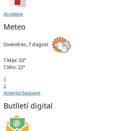
Accedeix
Meteo
Divendres, 7 d’agost
D
T.Màx: 33°
T
T.Min: 22°
T
1
2
Anterior
Següent
Butlletí digital