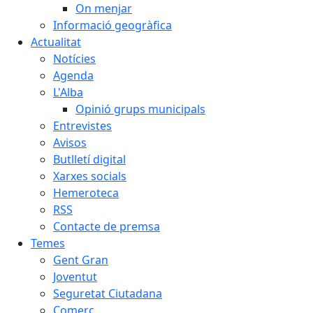
On menjar
Informació geogràfica
Actualitat
Notícies
Agenda
L'Alba
Opinió grups municipals
Entrevistes
Avisos
Butlletí digital
Xarxes socials
Hemeroteca
RSS
Contacte de premsa
Temes
Gent Gran
Joventut
Seguretat Ciutadana
Comerç