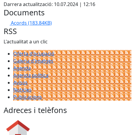
Darrera actualització: 10.07.2024 | 12:16
Documents
Acords
(183.84KB)
RSS
L'actualitat a un clic
Oferta d'ocupació
Galeria d'imatges
Agenda
Agenda política
Avisos
Notícies
Publicacions
Adreces i telèfons