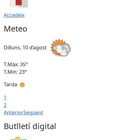
Accedeix
Meteo
Dilluns, 10 d’agost
D
T.Màx: 35°
T
T.Min: 23°
T
Tarda
T
1
2
Anterior
Següent
Butlletí digital