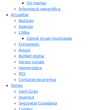
On menjar
Informació geogràfica
Actualitat
Notícies
Agenda
L'Alba
Opinió grups municipals
Entrevistes
Avisos
Butlletí digital
Xarxes socials
Hemeroteca
RSS
Contacte de premsa
Temes
Gent Gran
Joventut
Seguretat Ciutadana
Comerç