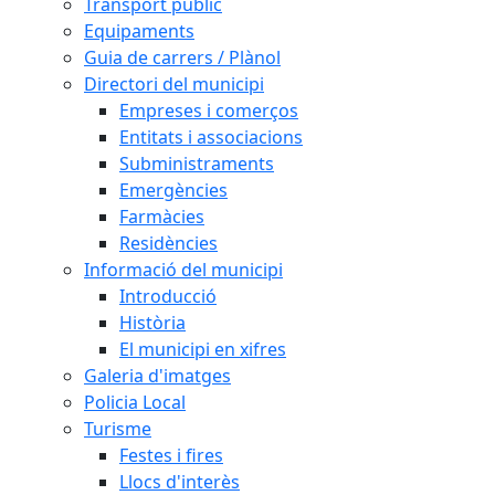
Transport públic
Equipaments
Guia de carrers / Plànol
Directori del municipi
Empreses i comerços
Entitats i associacions
Subministraments
Emergències
Farmàcies
Residències
Informació del municipi
Introducció
Història
El municipi en xifres
Galeria d'imatges
Policia Local
Turisme
Festes i fires
Llocs d'interès