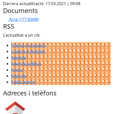
Darrera actualització: 17.03.2021 | 09:08
Documents
Acta
(177.83KB)
RSS
L'actualitat a un clic
Oferta d'ocupació
Galeria d'imatges
Agenda
Agenda política
Avisos
Notícies
Publicacions
Adreces i telèfons