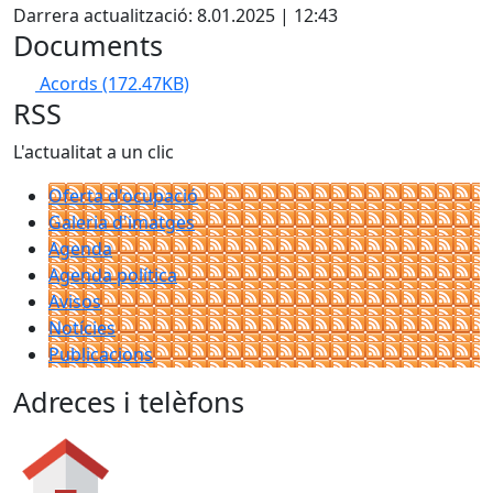
Darrera actualització: 8.01.2025 | 12:43
Documents
Acords
(172.47KB)
RSS
L'actualitat a un clic
Oferta d'ocupació
Galeria d'imatges
Agenda
Agenda política
Avisos
Notícies
Publicacions
Adreces i telèfons