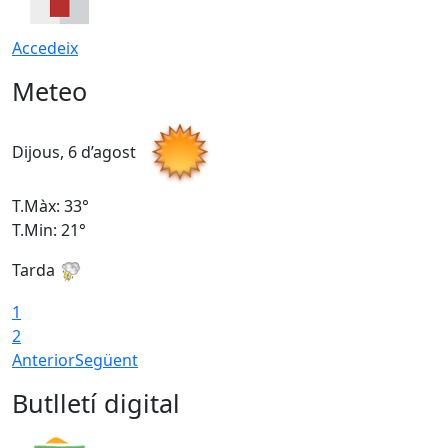
Accedeix
Meteo
Dijous, 6 d’agost
D
T.Màx: 33°
T
T.Min: 21°
T
Tarda
T
1
2
Anterior
Següent
Butlletí digital