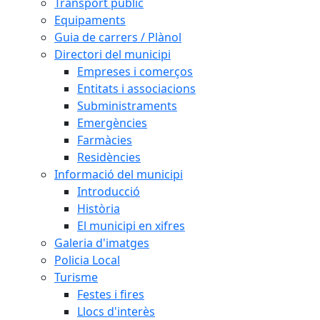
Transport públic
Equipaments
Guia de carrers / Plànol
Directori del municipi
Empreses i comerços
Entitats i associacions
Subministraments
Emergències
Farmàcies
Residències
Informació del municipi
Introducció
Història
El municipi en xifres
Galeria d'imatges
Policia Local
Turisme
Festes i fires
Llocs d'interès