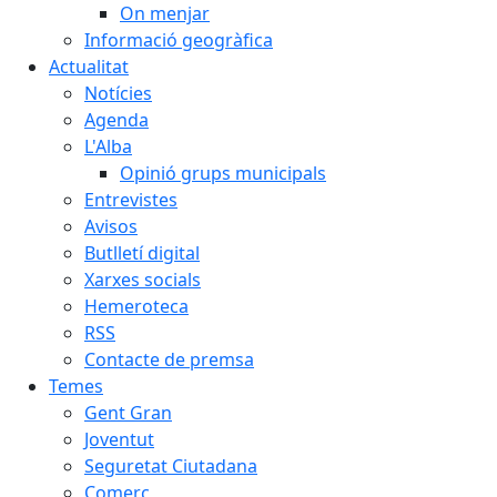
On menjar
Informació geogràfica
Actualitat
Notícies
Agenda
L'Alba
Opinió grups municipals
Entrevistes
Avisos
Butlletí digital
Xarxes socials
Hemeroteca
RSS
Contacte de premsa
Temes
Gent Gran
Joventut
Seguretat Ciutadana
Comerç