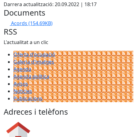
Darrera actualització: 20.09.2022 | 18:17
Documents
Acords
(154.69KB)
RSS
L'actualitat a un clic
Oferta d'ocupació
Galeria d'imatges
Agenda
Agenda política
Avisos
Notícies
Publicacions
Adreces i telèfons