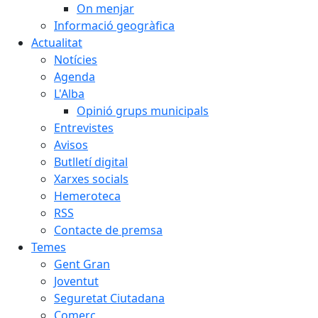
On menjar
Informació geogràfica
Actualitat
Notícies
Agenda
L'Alba
Opinió grups municipals
Entrevistes
Avisos
Butlletí digital
Xarxes socials
Hemeroteca
RSS
Contacte de premsa
Temes
Gent Gran
Joventut
Seguretat Ciutadana
Comerç