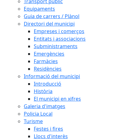
Transport públic
Equipaments
Guia de carrers / Plànol
Directori del municipi
Empreses i comerços
Entitats i associacions
Subministraments
Emergències
Farmàcies
Residències
Informació del municipi
Introducció
Història
El municipi en xifres
Galeria d'imatges
Policia Local
Turisme
Festes i fires
Llocs d'interès