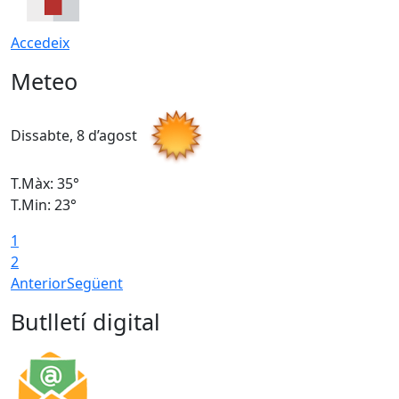
Accedeix
Meteo
Dissabte, 8 d’agost
D
T.Màx: 35°
T
T.Min: 23°
T
1
2
Anterior
Següent
Butlletí digital