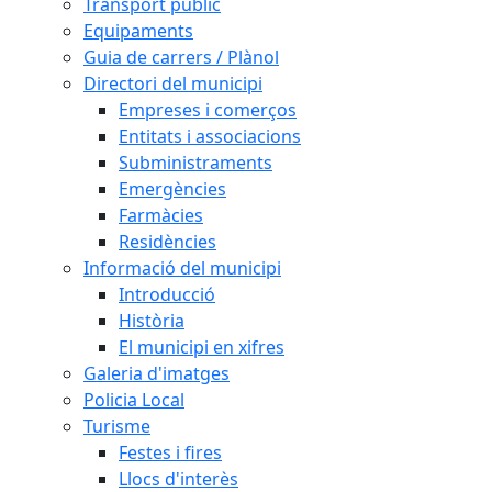
Transport públic
Equipaments
Guia de carrers / Plànol
Directori del municipi
Empreses i comerços
Entitats i associacions
Subministraments
Emergències
Farmàcies
Residències
Informació del municipi
Introducció
Història
El municipi en xifres
Galeria d'imatges
Policia Local
Turisme
Festes i fires
Llocs d'interès