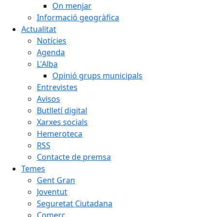
On menjar
Informació geogràfica
Actualitat
Notícies
Agenda
L'Alba
Opinió grups municipals
Entrevistes
Avisos
Butlletí digital
Xarxes socials
Hemeroteca
RSS
Contacte de premsa
Temes
Gent Gran
Joventut
Seguretat Ciutadana
Comerç