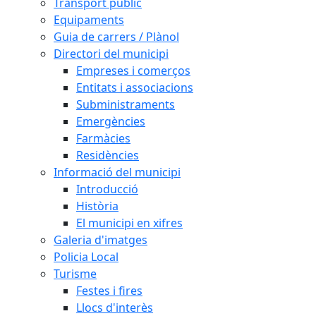
Transport públic
Equipaments
Guia de carrers / Plànol
Directori del municipi
Empreses i comerços
Entitats i associacions
Subministraments
Emergències
Farmàcies
Residències
Informació del municipi
Introducció
Història
El municipi en xifres
Galeria d'imatges
Policia Local
Turisme
Festes i fires
Llocs d'interès