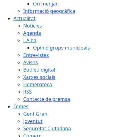
On menjar
Informació geogràfica
Actualitat
Notícies
Agenda
L'Alba
Opinió grups municipals
Entrevistes
Avisos
Butlletí digital
Xarxes socials
Hemeroteca
RSS
Contacte de premsa
Temes
Gent Gran
Joventut
Seguretat Ciutadana
Comerç