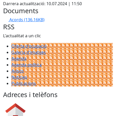
Darrera actualització: 10.07.2024 | 11:50
Documents
Acords
(136.16KB)
RSS
L'actualitat a un clic
Oferta d'ocupació
Galeria d'imatges
Agenda
Agenda política
Avisos
Notícies
Publicacions
Adreces i telèfons