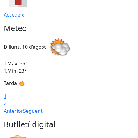
Accedeix
Meteo
Dilluns, 10 d’agost
D
T.Màx: 35°
T
T.Min: 23°
T
Tarda
T
1
2
Anterior
Següent
Butlletí digital