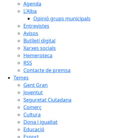
Agenda
L'Alba
Opinió grups municipals
Entrevistes
Avisos
Butlletí digital
Xarxes socials
Hemeroteca
RSS
Contacte de premsa
Temes
Gent Gran
Joventut
Seguretat Ciutadana
Comerç
Cultura
Dona i igualtat
Educació
Esport