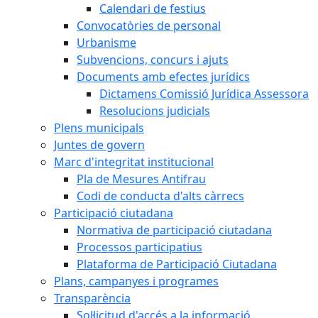
Calendari de festius
Convocatòries de personal
Urbanisme
Subvencions, concurs i ajuts
Documents amb efectes jurídics
Dictamens Comissió Jurídica Assessora
Resolucions judicials
Plens municipals
Juntes de govern
Marc d'integritat institucional
Pla de Mesures Antifrau
Codi de conducta d'alts càrrecs
Participació ciutadana
Normativa de participació ciutadana
Processos participatius
Plataforma de Participació Ciutadana
Plans, campanyes i programes
Transparència
Sol·licitud d'accés a la informació