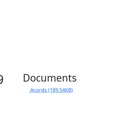
9
Documents
Acords
(189.54KB)