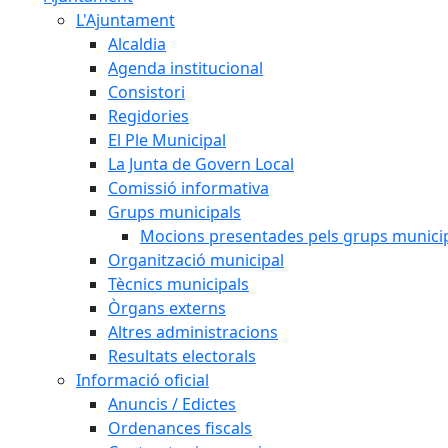
L'Ajuntament
Alcaldia
Agenda institucional
Consistori
Regidories
El Ple Municipal
La Junta de Govern Local
Comissió informativa
Grups municipals
Mocions presentades pels grups munici
Organització municipal
Tècnics municipals
Òrgans externs
Altres administracions
Resultats electorals
Informació oficial
Anuncis / Edictes
Ordenances fiscals