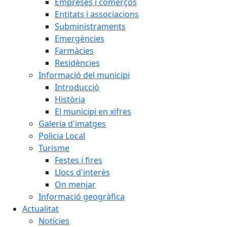
Empreses i comerços
Entitats i associacions
Subministraments
Emergències
Farmàcies
Residències
Informació del municipi
Introducció
Història
El municipi en xifres
Galeria d'imatges
Policia Local
Turisme
Festes i fires
Llocs d'interès
On menjar
Informació geogràfica
Actualitat
Notícies