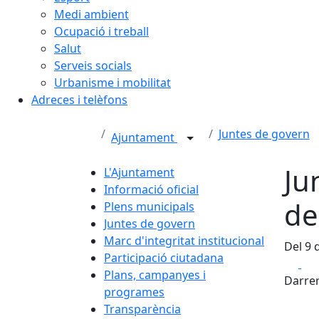
Medi ambient
Ocupació i treball
Salut
Serveis socials
Urbanisme i mobilitat
Adreces i telèfons
Juntes de govern
Ajuntament
Ju
L'Ajuntament
Informació oficial
de
Plens municipals
Juntes de govern
Marc d'integritat institucional
Del 9 d
Participació ciutadana
Fa
Plans, campanyes i
Darrer
programes
Transparència