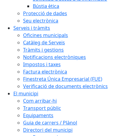
Bústia ètica
Protecció de dades
Seu electrònica
Serveis i tràmits
Oficines municipals
Catàleg de Serveis
Tràmits i gestions
Notificacions electròniques
Impostos i taxes
Factura electrònica
Finestreta Única Empresarial (FUE)
Verificació de documents electrònics
El municipi
Com arribar-hi
Transport públic
Equipaments
Guia de carrers / Plànol
Directori del municipi