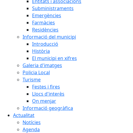
Entitats i associacions
Subministraments
Emergències
Farmàcies
Residències
Informació del municipi
Introducció
Història
El municipi en xifres
Galeria d'imatges
Policia Local
Turisme
Festes i fires
Llocs d'interès
On menjar
Informació geogràfica
Actualitat
Notícies
Agenda