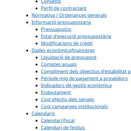
Convenis
Perfil de contractant
Normativa / Ordenances generals
Informació pressupostaria
Pressupostos
Estat d'execució pressupostària
Modificacions de crèdit
Dades econòmicofinanceres
Liquidació de pressupost
Comptes anuals
Compliment dels objectius d'estabilitat 
Període mig de pagament a proveïdors
Indicadors de gestió econòmica
Endeutament
Cost efectiu dels serveis
Cost campanyes institucionals
Calendaris
Calendari fiscal
Calendari de festius