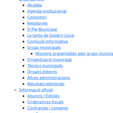
Alcaldia
Agenda institucional
Consistori
Regidories
El Ple Municipal
La Junta de Govern Local
Comissió informativa
Grups municipals
Mocions presentades pels grups munici
Organització municipal
Tècnics municipals
Òrgans externs
Altres administracions
Resultats electorals
Informació oficial
Anuncis / Edictes
Ordenances fiscals
Contractes i convenis