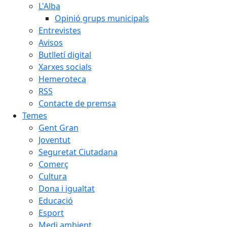
L'Alba
Opinió grups municipals
Entrevistes
Avisos
Butlletí digital
Xarxes socials
Hemeroteca
RSS
Contacte de premsa
Temes
Gent Gran
Joventut
Seguretat Ciutadana
Comerç
Cultura
Dona i igualtat
Educació
Esport
Medi ambient