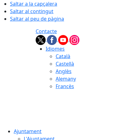
Saltar a la capçalera
Saltar al contingut
Saltar al peu de pàgina
Contacte
Idiomes
Català
Castellà
Anglès
Alemany
Francès
07.08.2026 | 09:31
Ajuntament
L'Ajuntament