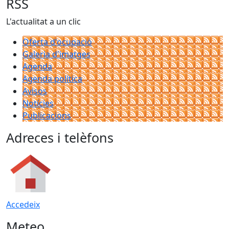
RSS
L'actualitat a un clic
Oferta d'ocupació
Galeria d'imatges
Agenda
Agenda política
Avisos
Notícies
Publicacions
Adreces i telèfons
Accedeix
Meteo