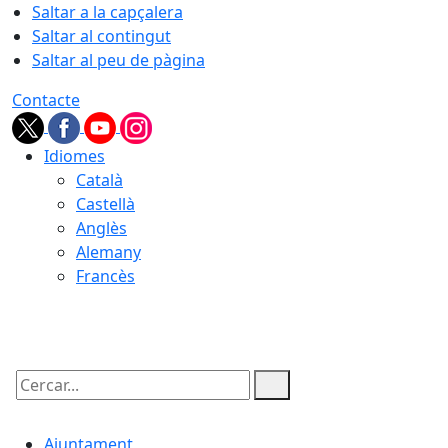
Saltar a la capçalera
Saltar al contingut
Saltar al peu de pàgina
Contacte
Idiomes
Català
Castellà
Anglès
Alemany
Francès
06.08.2026 | 11:03
Cercar:
Ajuntament