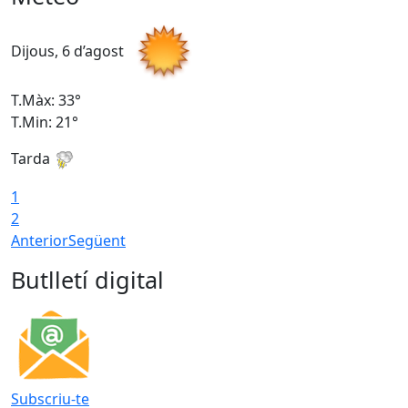
Dijous, 6 d’agost
D
T.Màx: 33°
T
T.Min: 21°
T
Tarda
T
1
2
Anterior
Següent
Butlletí digital
Subscriu-te