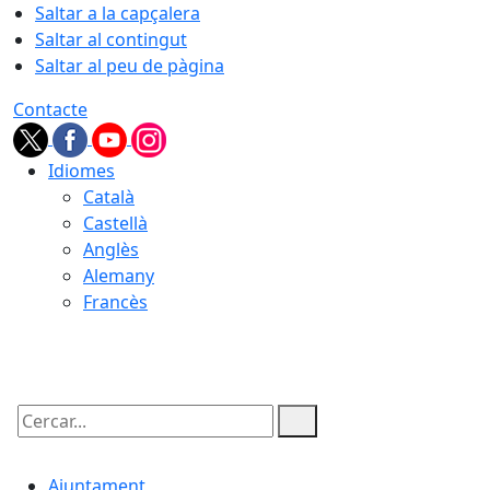
Saltar a la capçalera
Saltar al contingut
Saltar al peu de pàgina
Contacte
Idiomes
Català
Castellà
Anglès
Alemany
Francès
07.08.2026 | 07:39
Cercar:
Ajuntament