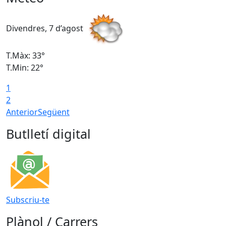
Divendres, 7 d’agost
D
T.Màx: 33°
T
T.Min: 22°
T
1
2
Anterior
Següent
Butlletí digital
Subscriu-te
Plànol / Carrers