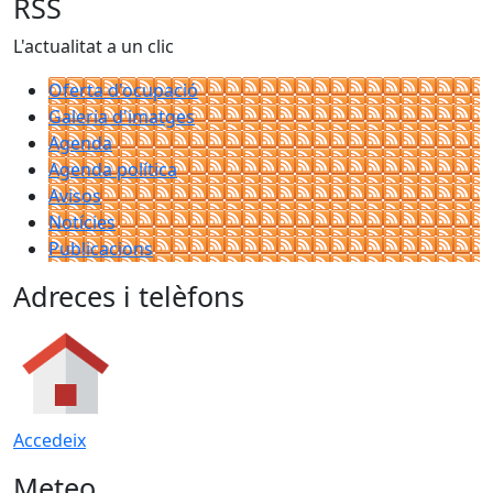
RSS
L'actualitat a un clic
Oferta d'ocupació
Galeria d'imatges
Agenda
Agenda política
Avisos
Notícies
Publicacions
Adreces i telèfons
Accedeix
Meteo