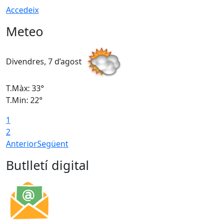
Accedeix
Meteo
Divendres, 7 d’agost
D
T.Màx: 33°
T
T.Min: 22°
T
1
2
Anterior
Següent
Butlletí digital