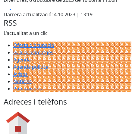
Divendres, 6 d’octubre de 2023 de 10:00h a 11:00h
Facebook
X
Darrera actualització: 4.10.2023 | 13:19
RSS
L'actualitat a un clic
Oferta d'ocupació
Galeria d'imatges
Agenda
Agenda política
Avisos
Notícies
Publicacions
Adreces i telèfons