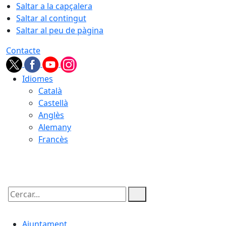
Saltar a la capçalera
Saltar al contingut
Saltar al peu de pàgina
Contacte
Idiomes
Català
Castellà
Anglès
Alemany
Francès
06.08.2026 | 22:03
Cercar:
Ajuntament