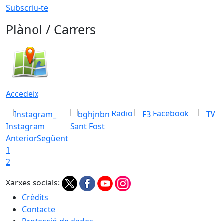
Subscriu-te
Plànol / Carrers
Accedeix
Radio
Facebook
Instagram
Sant Fost
Anterior
Següent
1
2
Xarxes socials:
Crèdits
Contacte
Protecció de dades