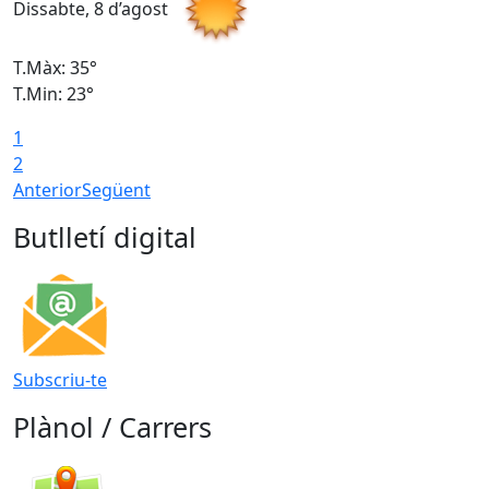
Dissabte, 8 d’agost
D
T.Màx: 35°
T
T.Min: 23°
T
1
2
Anterior
Següent
Butlletí digital
Subscriu-te
Plànol / Carrers