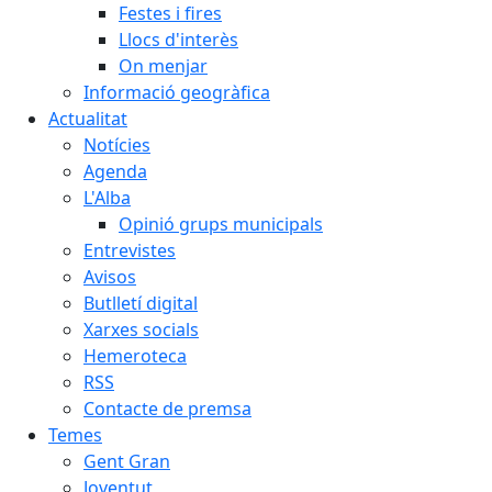
Festes i fires
Llocs d'interès
On menjar
Informació geogràfica
Actualitat
Notícies
Agenda
L'Alba
Opinió grups municipals
Entrevistes
Avisos
Butlletí digital
Xarxes socials
Hemeroteca
RSS
Contacte de premsa
Temes
Gent Gran
Joventut