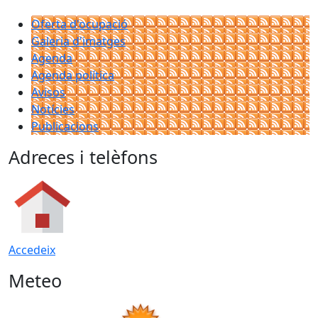
Oferta d'ocupació
Galeria d'imatges
Agenda
Agenda política
Avisos
Notícies
Publicacions
Adreces i telèfons
Accedeix
Meteo