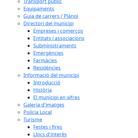
Transport públic
Equipaments
Guia de carrers / Plànol
Directori del municipi
Empreses i comerços
Entitats i associacions
Subministraments
Emergències
Farmàcies
Residències
Informació del municipi
Introducció
Història
El municipi en xifres
Galeria d'imatges
Policia Local
Turisme
Festes i fires
Llocs d'interès