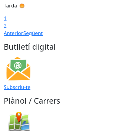
Tarda
T
1
2
Anterior
Següent
Butlletí digital
Subscriu-te
Plànol / Carrers