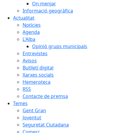
On menjar
Informació geogràfica
Actualitat
Notícies
Agenda
L'Alba
Opinió grups municipals
Entrevistes
Avisos
Butlletí digital
Xarxes socials
Hemeroteca
RSS
Contacte de premsa
Temes
Gent Gran
Joventut
Seguretat Ciutadana
Comerç