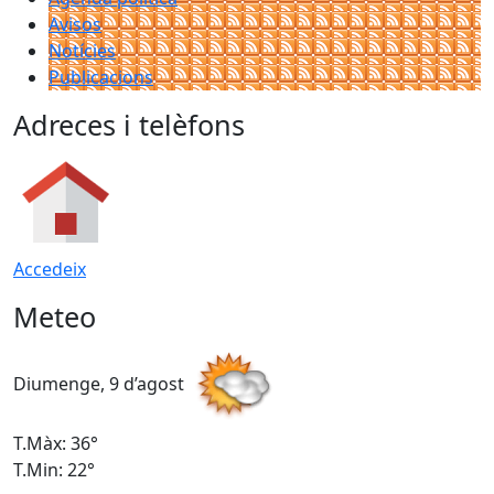
Avisos
Notícies
Publicacions
Adreces i telèfons
Accedeix
Meteo
Diumenge, 9 d’agost
D
T.Màx: 36°
T
T.Min: 22°
T