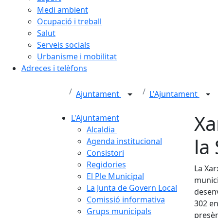
Medi ambient
Ocupació i treball
Salut
Serveis socials
Urbanisme i mobilitat
Adreces i telèfons
Ajuntament
L'Ajuntament
Xa
L'Ajuntament
Alcaldia
la
Agenda institucional
Consistori
Regidories
La Xar
El Ple Municipal
munic
La Junta de Govern Local
desenv
Comissió informativa
302 en
Grups municipals
presèn