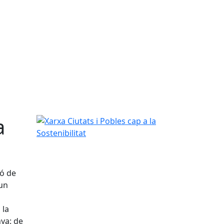
a
Xarxa Ciutats i Pobles cap a la Sostenibilitat
ió de
un
 la
ya: de