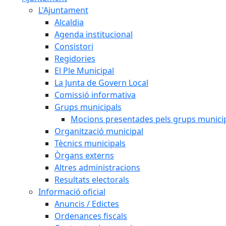
L'Ajuntament
Alcaldia
Agenda institucional
Consistori
Regidories
El Ple Municipal
La Junta de Govern Local
Comissió informativa
Grups municipals
Mocions presentades pels grups munici
Organització municipal
Tècnics municipals
Òrgans externs
Altres administracions
Resultats electorals
Informació oficial
Anuncis / Edictes
Ordenances fiscals