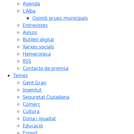
Agenda
L'Alba
Opinió grups municipals
Entrevistes
Avisos
Butlletí digital
Xarxes socials
Hemeroteca
RSS
Contacte de premsa
Temes
Gent Gran
Joventut
Seguretat Ciutadana
Comerç
Cultura
Dona i igualtat
Educació
Esport