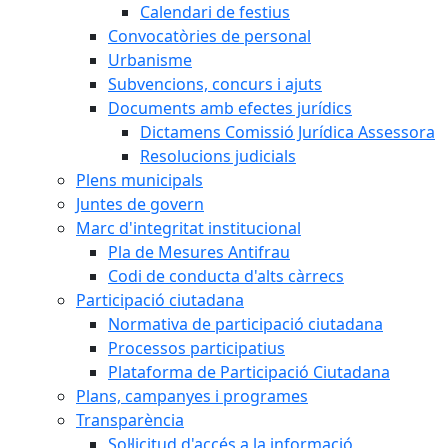
Calendari de festius
Convocatòries de personal
Urbanisme
Subvencions, concurs i ajuts
Documents amb efectes jurídics
Dictamens Comissió Jurídica Assessora
Resolucions judicials
Plens municipals
Juntes de govern
Marc d'integritat institucional
Pla de Mesures Antifrau
Codi de conducta d'alts càrrecs
Participació ciutadana
Normativa de participació ciutadana
Processos participatius
Plataforma de Participació Ciutadana
Plans, campanyes i programes
Transparència
Sol·licitud d'accés a la informació