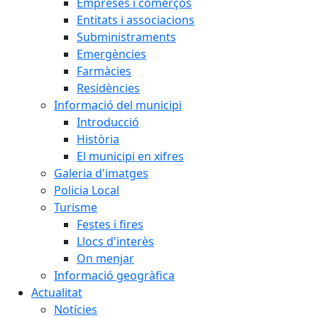
Empreses i comerços
Entitats i associacions
Subministraments
Emergències
Farmàcies
Residències
Informació del municipi
Introducció
Història
El municipi en xifres
Galeria d'imatges
Policia Local
Turisme
Festes i fires
Llocs d'interès
On menjar
Informació geogràfica
Actualitat
Notícies