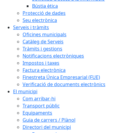
Bústia ètica
Protecció de dades
Seu electrònica
Serveis i tràmits
Oficines municipals
Catàleg de Serveis
Tràmits i gestions
Notificacions electròniques
Impostos i taxes
Factura electrònica
Finestreta Única Empresarial (FUE)
Verificació de documents electrònics
El municipi
Com arribar-hi
Transport públic
Equipaments
Guia de carrers / Plànol
Directori del municipi