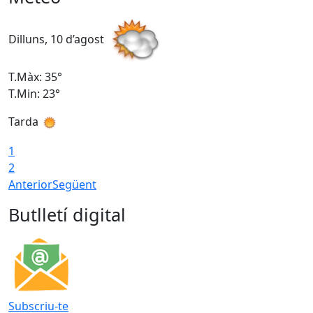
Dilluns, 10 d’agost
D
T.Màx: 35°
T
T.Min: 23°
T
Tarda
T
1
2
Anterior
Següent
Butlletí digital
Subscriu-te