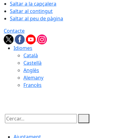
Saltar a la capçalera
Saltar al contingut
Saltar al peu de pàgina
Contacte
Idiomes
Català
Castellà
Anglès
Alemany
Francès
10.08.2026 | 06:29
Cercar:
Ajuntament