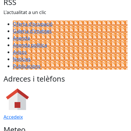
RSS
L'actualitat a un clic
Oferta d'ocupació
Galeria d'imatges
Agenda
Agenda política
Avisos
Notícies
Publicacions
Adreces i telèfons
Accedeix
Meteo