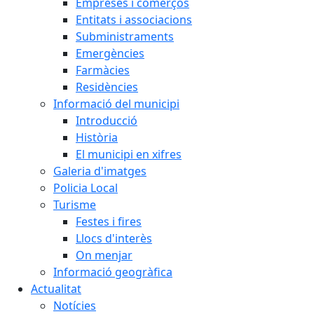
Empreses i comerços
Entitats i associacions
Subministraments
Emergències
Farmàcies
Residències
Informació del municipi
Introducció
Història
El municipi en xifres
Galeria d'imatges
Policia Local
Turisme
Festes i fires
Llocs d'interès
On menjar
Informació geogràfica
Actualitat
Notícies