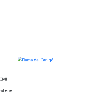
Flama del Canigó
ivil
ral que