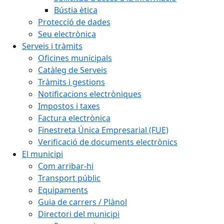
Bústia ètica
Protecció de dades
Seu electrònica
Serveis i tràmits
Oficines municipals
Catàleg de Serveis
Tràmits i gestions
Notificacions electròniques
Impostos i taxes
Factura electrònica
Finestreta Única Empresarial (FUE)
Verificació de documents electrònics
El municipi
Com arribar-hi
Transport públic
Equipaments
Guia de carrers / Plànol
Directori del municipi