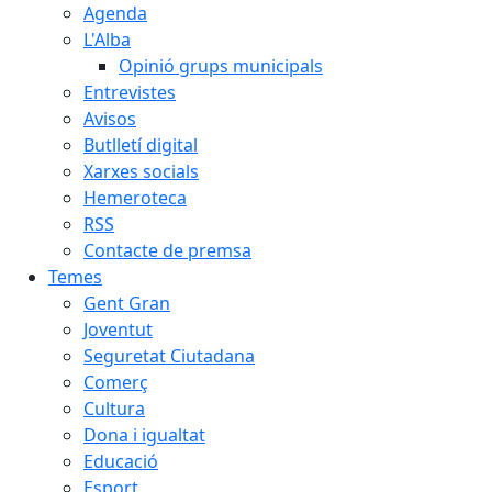
Agenda
L'Alba
Opinió grups municipals
Entrevistes
Avisos
Butlletí digital
Xarxes socials
Hemeroteca
RSS
Contacte de premsa
Temes
Gent Gran
Joventut
Seguretat Ciutadana
Comerç
Cultura
Dona i igualtat
Educació
Esport