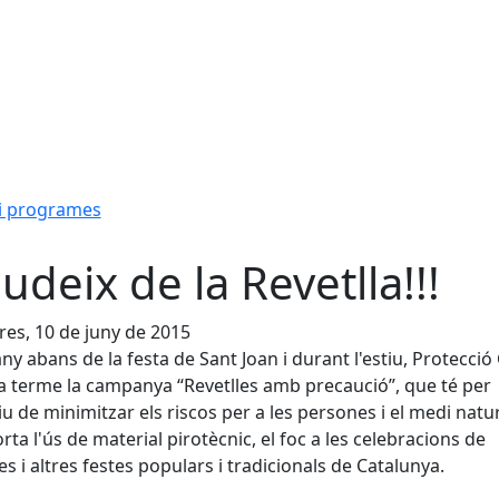
i programes
udeix de la Revetlla!!!
es, 10 de juny de 2015
ny abans de la festa de Sant Joan i durant l'estiu, Protecció C
a terme la campanya “Revetlles amb precaució”, que té per
iu de minimitzar els riscos per a les persones i el medi natu
ta l'ús de material pirotècnic, el foc a les celebracions de
les i altres festes populars i tradicionals de Catalunya.