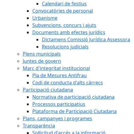
Calendari de festius
Convocatòries de personal
Urbanisme
Subvencions, concurs i ajuts
Documents amb efectes jurídics
Dictamens Comissió Jurídica Assessora
Resolucions judicials
Plens municipals
Juntes de govern
Marc d'integritat institucional
Pla de Mesures Antifrau
Codi de conducta d'alts càrrecs
Participació ciutadana
Normativa de participació ciutadana
Processos participatius
Plataforma de Participació Ciutadana
Plans, campanyes i programes
Transparència
Sol·licitud d'accés a la informació