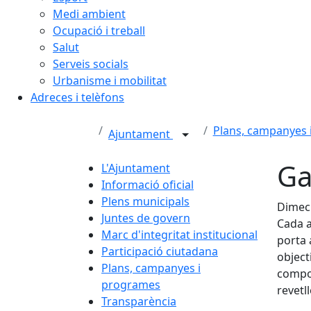
Medi ambient
Ocupació i treball
Salut
Serveis socials
Urbanisme i mobilitat
Adreces i telèfons
Plans, campanyes 
Ajuntament
Ga
L'Ajuntament
Informació oficial
Plens municipals
Dimecr
Juntes de govern
Cada a
Marc d'integritat institucional
porta 
Participació ciutadana
object
Plans, campanyes i
compor
programes
revetl
Transparència