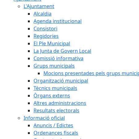
L'Ajuntament
Alcaldia
Agenda institucional
Consistori
Regidories
El Ple Municipal
La Junta de Govern Local
Comissió informativa
Grups municipals
Mocions presentades pels grups munici
Organització municipal
Tècnics municipals
Òrgans externs
Altres administracions
Resultats electorals
Informació oficial
Anuncis / Edictes
Ordenances fiscals