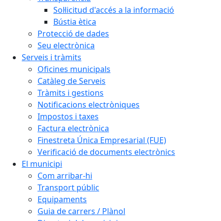
Sol·licitud d'accés a la informació
Bústia ètica
Protecció de dades
Seu electrònica
Serveis i tràmits
Oficines municipals
Catàleg de Serveis
Tràmits i gestions
Notificacions electròniques
Impostos i taxes
Factura electrònica
Finestreta Única Empresarial (FUE)
Verificació de documents electrònics
El municipi
Com arribar-hi
Transport públic
Equipaments
Guia de carrers / Plànol