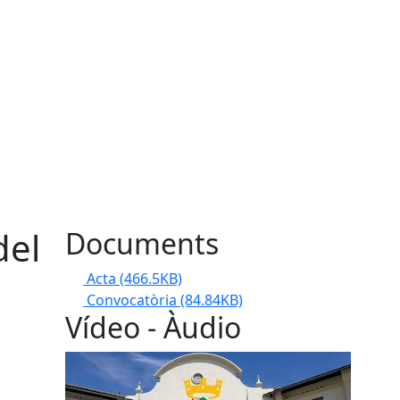
del
Documents
Acta
(466.5KB)
Convocatòria
(84.84KB)
Vídeo - Àudio