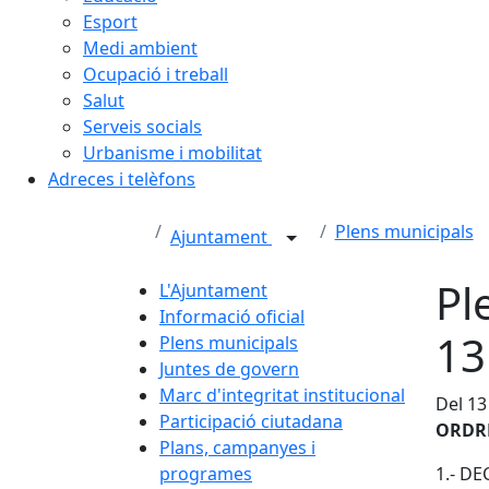
Esport
Medi ambient
Ocupació i treball
Salut
Serveis socials
Urbanisme i mobilitat
Adreces i telèfons
Plens municipals
Ajuntament
Pl
L'Ajuntament
Informació oficial
13
Plens municipals
Juntes de govern
Marc d'integritat institucional
Del 13
Participació ciutadana
ORDRE
Plans, campanyes i
programes
1.- D