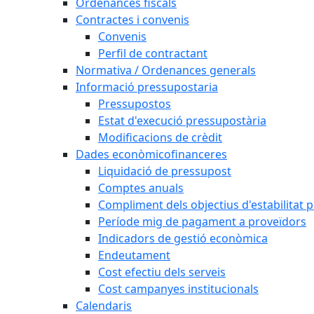
Ordenances fiscals
Contractes i convenis
Convenis
Perfil de contractant
Normativa / Ordenances generals
Informació pressupostaria
Pressupostos
Estat d'execució pressupostària
Modificacions de crèdit
Dades econòmicofinanceres
Liquidació de pressupost
Comptes anuals
Compliment dels objectius d'estabilitat 
Període mig de pagament a proveïdors
Indicadors de gestió econòmica
Endeutament
Cost efectiu dels serveis
Cost campanyes institucionals
Calendaris