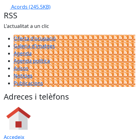
Acords
(245.5KB)
RSS
L'actualitat a un clic
Oferta d'ocupació
Galeria d'imatges
Agenda
Agenda política
Avisos
Notícies
Publicacions
Adreces i telèfons
Accedeix