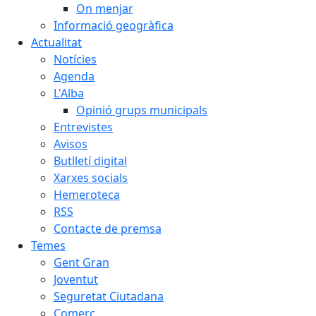
On menjar
Informació geogràfica
Actualitat
Notícies
Agenda
L'Alba
Opinió grups municipals
Entrevistes
Avisos
Butlletí digital
Xarxes socials
Hemeroteca
RSS
Contacte de premsa
Temes
Gent Gran
Joventut
Seguretat Ciutadana
Comerç