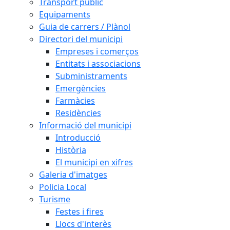
Transport públic
Equipaments
Guia de carrers / Plànol
Directori del municipi
Empreses i comerços
Entitats i associacions
Subministraments
Emergències
Farmàcies
Residències
Informació del municipi
Introducció
Història
El municipi en xifres
Galeria d'imatges
Policia Local
Turisme
Festes i fires
Llocs d'interès