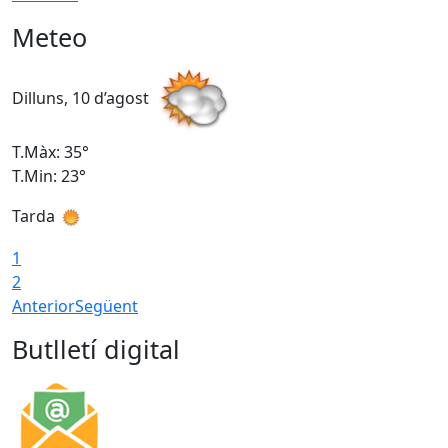
Meteo
Dilluns, 10 d’agost
D
T.Màx: 35°
T
T.Min: 23°
T
Tarda
T
1
2
Anterior
Següent
Butlletí digital