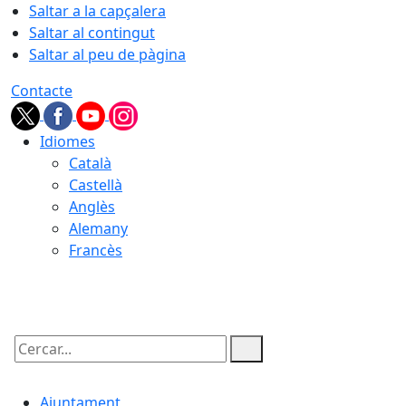
Saltar a la capçalera
Saltar al contingut
Saltar al peu de pàgina
Contacte
Idiomes
Català
Castellà
Anglès
Alemany
Francès
06.08.2026 | 21:44
Cercar:
Ajuntament