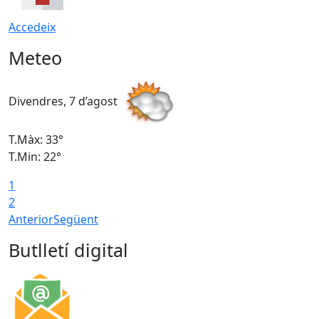
Accedeix
Meteo
Divendres, 7 d’agost
D
T.Màx: 33°
T
T.Min: 22°
T
1
2
Anterior
Següent
Butlletí digital