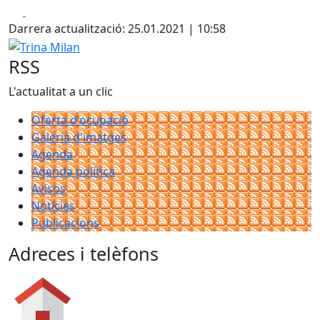
Facebook
X
Darrera actualització: 25.01.2021 | 10:58
Trina Milan
RSS
L'actualitat a un clic
Oferta d'ocupació
Galeria d'imatges
Agenda
Agenda política
Avisos
Notícies
Publicacions
Adreces i telèfons