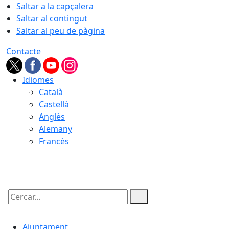
Saltar a la capçalera
Saltar al contingut
Saltar al peu de pàgina
Contacte
Idiomes
Català
Castellà
Anglès
Alemany
Francès
06.08.2026 | 21:32
Cercar:
Ajuntament