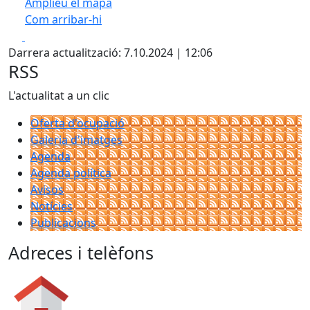
Amplieu el mapa
Com arribar-hi
Leaflet
| ©
OpenStreetMap
contributors
Facebook
X
+
Darrera actualització: 7.10.2024 | 12:06
−
RSS
L'actualitat a un clic
Oferta d'ocupació
Galeria d'imatges
Agenda
Agenda política
Avisos
Notícies
Publicacions
Adreces i telèfons