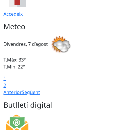
Accedeix
Meteo
Divendres, 7 d’agost
D
T.Màx: 33°
T
T.Min: 22°
T
1
2
Anterior
Següent
Butlletí digital