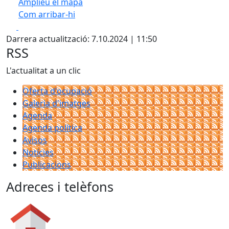
Amplieu el mapa
Com arribar-hi
Leaflet
| ©
OpenStreetMap
contributors
Facebook
X
+
Darrera actualització: 7.10.2024 | 11:50
−
RSS
L'actualitat a un clic
Oferta d'ocupació
Galeria d'imatges
Agenda
Agenda política
Avisos
Notícies
Publicacions
Adreces i telèfons