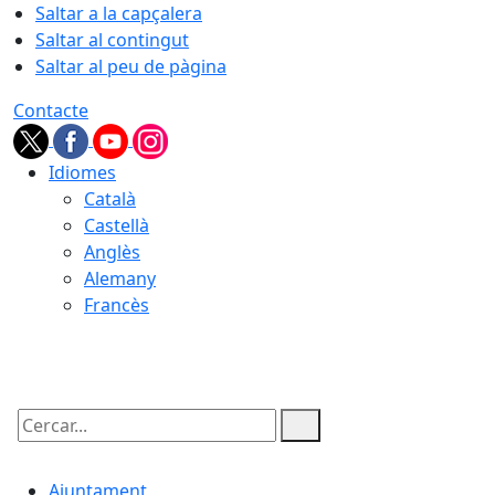
Saltar a la capçalera
Saltar al contingut
Saltar al peu de pàgina
Contacte
Idiomes
Català
Castellà
Anglès
Alemany
Francès
09.08.2026 | 09:43
Cercar:
Ajuntament