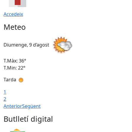
Accedeix
Meteo
Diumenge, 9 d’agost
D
T.Màx: 36°
T
T.Min: 22°
T
Tarda
T
1
2
Anterior
Següent
Butlletí digital